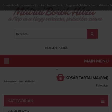
Ez a weboldal cookie-kat (sütiket) használ azért, hogy weboldalunk használata sorá
biztosítani. Weboldalunkon történő további böngészéssel hozzájárul a cookie-k h
BEJELENTKEZÉS
MAIN MENU
KATALÓGUS
SILLER ELSŐFEJTÉS 2023
KOSÁR TARTALMA (884)
A termék nem található !
Folytatás
KATEGÓRIÁK
FEHÉR BOROK