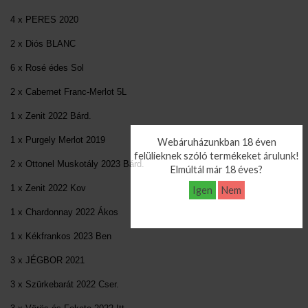
4 x PERES 2020
2 x Diós BLANC
6 x Rosé édes Sol
2 x Cabernet Franc-Merlot 5L
1 x Zenit 2022 Bárd.
1 x Purgely Merlot 2019
Webáruházunkban 18 éven
felülieknek szóló termékeket árulunk!
2 x Ottonel Muskotály 2023 Bárd.
Elmúltál már 18 éves?
1 x Zenit 2022 Kov
Igen
Nem
1 x Chardonnay 2022 Ákos
1 x Kékfrankos 2023 Ben
3 x JÉGBOR 2021
3 x Szürkebarát 2022 Cser.