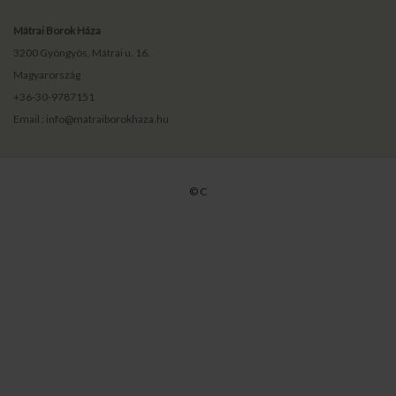
Mátrai Borok Háza
3200 Gyöngyös, Mátrai u. 16.
Magyarország
+36-30-9787151
Email : info@matraiborokhaza.hu
© C