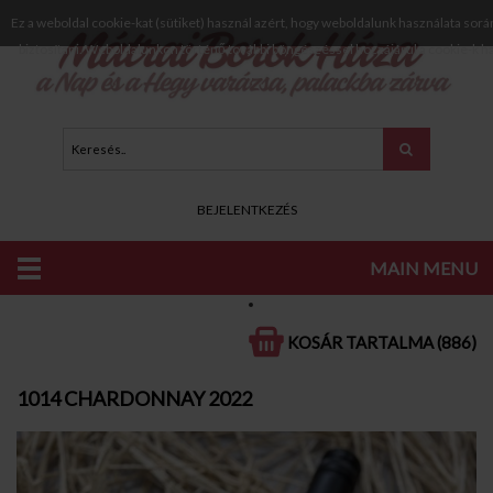
Ez a weboldal cookie-kat (sütiket) használ azért, hogy weboldalunk használata sorá
biztosítani. Weboldalunkon történő további böngészéssel hozzájárul a cookie-k h
BEJELENTKEZÉS
MAIN MENU
KATALÓGUS
FEHÉR BOROK
SZÁRAZ FEHÉR BOROK
KOSÁR TARTALMA (886)
1014 CHARDONNAY 2022
1014 CHARDONNAY 2022