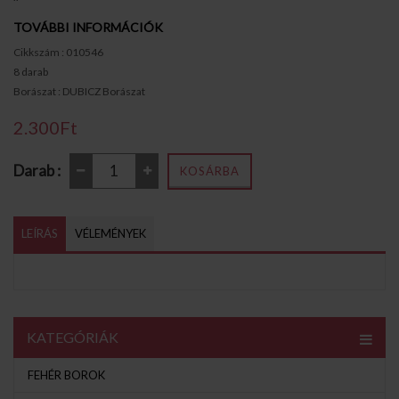
TOVÁBBI INFORMÁCIÓK
Cikkszám : 010546
8 darab
Borászat : DUBICZ Borászat
2.300Ft
Darab :
KOSÁRBA
LEÍRÁS
VÉLEMÉNYEK
KATEGÓRIÁK
FEHÉR BOROK