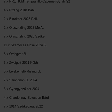
7 x PRETIUM Tempranillo-Cabernet-Syrah '22
4 x Rizling 2018 Babi
2 x Birtokbor 2023 Palik
2 x Olaszrizling 2023 MolAt
7 x Olaszrizling 2025 Szőke
11 x Szamócás Rosé 2024 5L
8 x Ördögvér 5L
3 x Zweigelt 2021 Kékh
5 x Lélekemelő Rizling 5L
7 x Sauvignon 5L 2024
3 x Gyöngyöző bor 2024
4 x Chardonnay Selection Bárd
7 x 1014 Szürkebarát 2022