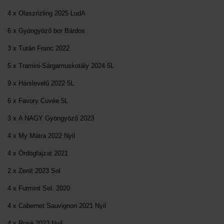
4 x Olaszrizling 2025 LudA
6 x Gyöngyöző bor Bárdos
3 x Turán Franc 2022
5 x Tramini-Sárgamuskotály 2024 5L
9 x Hárslevelű 2022 5L
6 x Favory Cuvée 5L
3 x A NAGY Gyöngyöző 2023
4 x My Mátra 2022 Nyil
4 x Ördögfajzat 2021
2 x Zenit 2023 Sol
4 x Furmint Sel. 2020
4 x Cabernet Sauvignon 2021 Nyil
4 x Rosé 2023 Nyil