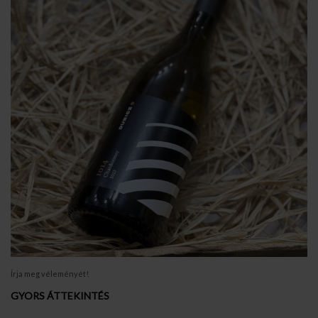
Írja meg véleményét!
GYORS ÁTTEKINTÉS
..