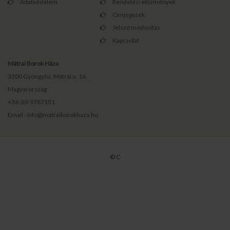
Adatvédelem
Rendelési előzmények
Címjegyzék
Jelszó módosítás
Kapcsolat
Mátrai Borok Háza
3200 Gyöngyös, Mátrai u. 16.
Magyarország
+36-30-9787151
Email : info@matraiborokhaza.hu
© C