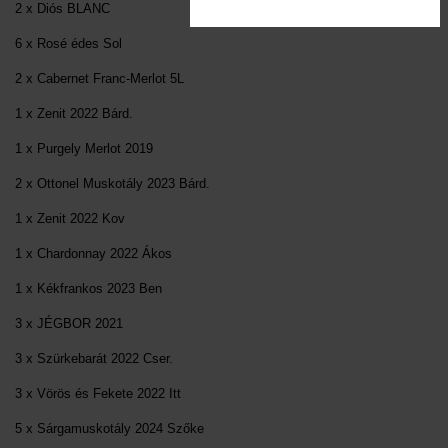
2 x Diós BLANC
6 x Rosé édes Sol
2 x Cabernet Franc-Merlot 5L
1 x Zenit 2022 Bárd.
1 x Purgely Merlot 2019
2 x Ottonel Muskotály 2023 Bárd.
1 x Zenit 2022 Kov
1 x Chardonnay 2022 Ákos
1 x Kékfrankos 2023 Ben
3 x JÉGBOR 2021
3 x Szürkebarát 2022 Cser.
3 x Vörös és Fekete 2022 Itt
5 x Sárgamuskotály 2024 Szőke