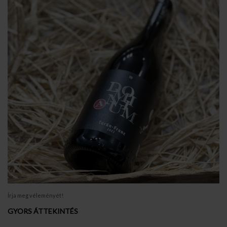
Írja meg véleményét!
GYORS ÁTTEKINTÉS
..