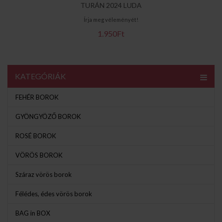
TURÁN 2024 LUDA
Írja meg véleményét!
1.950Ft
KATEGÓRIÁK
FEHÉR BOROK
GYÖNGYÖZŐ BOROK
ROSÉ BOROK
VÖRÖS BOROK
Száraz vörös borok
Félédes, édes vörös borok
BAG in BOX