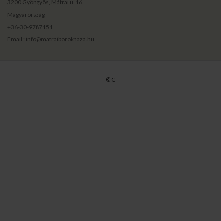
3200 Gyöngyös, Mátrai u. 16.
Magyarország
+36-30-9787151
Email : info@matraiborokhaza.hu
© C