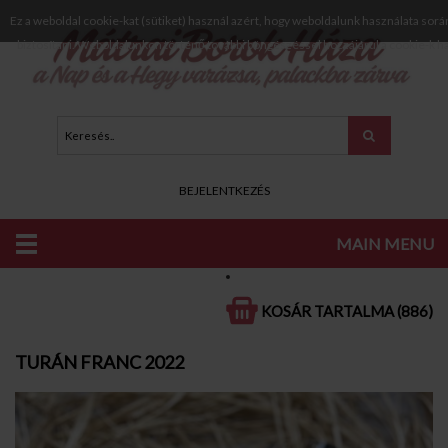
Ez a weboldal cookie-kat (sütiket) használ azért, hogy weboldalunk használata sorá
biztosítani. Weboldalunkon történő további böngészéssel hozzájárul a cookie-k h
BEJELENTKEZÉS
MAIN MENU
KATALÓGUS
VÖRÖS BOROK
SZÁRAZ VÖRÖS BOROK
KOSÁR TARTALMA (886)
TURÁN FRANC 2022
TURÁN FRANC 2022