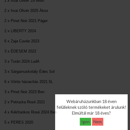
1 x Irsai Olivér '25 Moln
2 x Irsai Olivér 2025 Ákos
2 x Pinot Noir 2021 Páger
2 x LIBERTY 2024
6 x Zaja Cuvée 2023
3 x ÉDESEM 2022
3 x Turán 2024 LudA
3 x Sárgamuskotály Édes Sol
6 x Vörös házasítás 2021 5L
3 x Pinot Noir 2023 Ben
Webáruházunkban 18 éven
2 x Petruska Rosé 2021
felülieknek szóló termékeket árulunk!
4 x Kékfrankos Rosé 2024 Ben
Elmúltál már 18 éves?
Igen
Nem
5 x PERES 2020