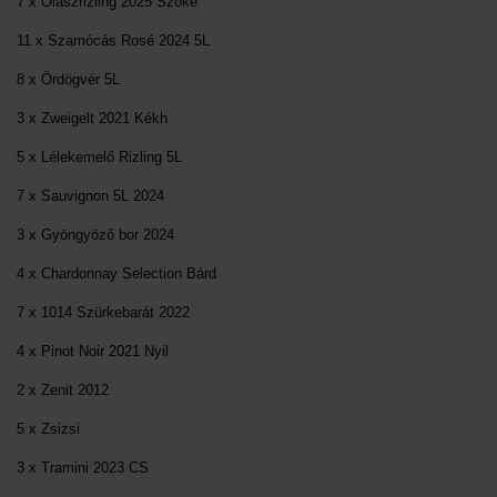
7 x Olaszrizling 2025 Szőke
11 x Szamócás Rosé 2024 5L
8 x Ördögvér 5L
3 x Zweigelt 2021 Kékh
5 x Lélekemelő Rizling 5L
7 x Sauvignon 5L 2024
3 x Gyöngyöző bor 2024
4 x Chardonnay Selection Bárd
7 x 1014 Szürkebarát 2022
4 x Pinot Noir 2021 Nyil
2 x Zenit 2012
5 x Zsizsi
3 x Tramini 2023 CS