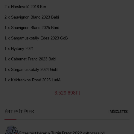
2 x Hárslevelű 2018 Ker
2 x Sauvignon Blanc 2023 Babi
1 x Sauvignon Blanc 2025 Bárd
1 x Sárgamuskotály Édes 2023 GoB
1 x Nyitány 2021
1 x Cabernet Franc 2023 Babi
1 x Sárgamuskotály 2024 GoB
1 x Kékfrankos Rosé 2025 LudA
3.529.698Ft
ÉRTESÍTÉSEK
[RÉSZLETEK]
Értesítést kérek a
Turán Franc 2022
változásairól