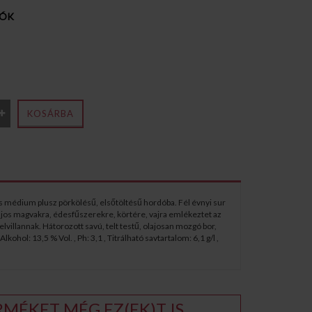
IÓK
KOSÁRBA
s médium plusz pörkölésű, elsőtöltésű hordóba. Fél évnyi sur
olajos magvakra, édesfűszerekre, körtére, vajra emlékeztet az
lvillannak. Hátorozott savú, telt testű, olajosan mozgó bor,
ol: 13,5 % Vol. , Ph: 3,1 , Titrálható savtartalom: 6,1 g/l ,
MÉKET MÉG EZ(EK)T IS