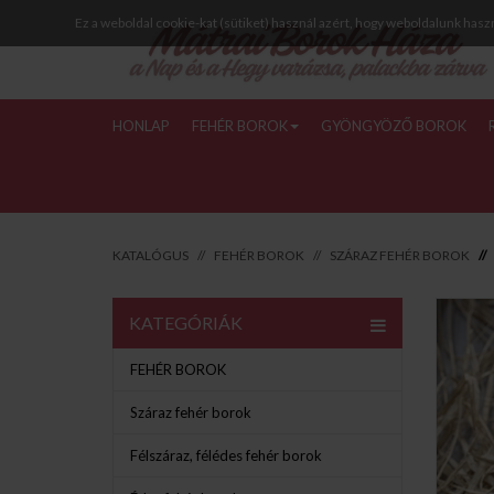
Ez a weboldal cookie-kat (sütiket) használ azért, hogy weboldalunk hasz
HONLAP
FEHÉR BOROK
GYÖNGYÖZŐ BOROK
KATALÓGUS
FEHÉR BOROK
SZÁRAZ FEHÉR BOROK
KATEGÓRIÁK
FEHÉR BOROK
Száraz fehér borok
Félszáraz, félédes fehér borok