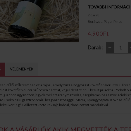
TOVÁBBI INFORMÁC
2 darab
Borászat : Páger Pince
4.900Ft
Darab :
S
VÉLEMÉNYEK
esd-dűlő szűztermése ez a rajnai, amely zúzás-bogyózást követően került 300 litere
lelést követően durva szűrésen esett át, végül derítetlenül került palackba. Pörkölt 
, míg ízében ugyanezen jegyek mellett aranymazsolás, sárgabarackos asszociációk is fe
vül sokoldalú gasztronómiai beágyazhatósággal. Mátra, Gyöngyöspata, Kövesd-dűlő Alkoh
kcukor: 7 g/l Grillezett körte kéksajt-habbal, blansírozott mandulával
OK A VÁSÁRLÓK AKIK MEGVETTÉK A TER