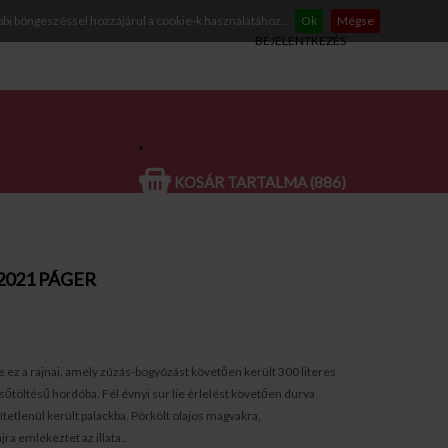
bbi böngészéssel hozzájárul a cookie-k használatához..
Ok
Mégse
BEJELENTKEZÉS
KOSÁR TARTALMA (886)
2021 PÁGER
ez a rajnai, amely zúzás-bogyózást követően került 300 literes
őtöltésű hordóba. Fél évnyi sur lie érlelést követően durva
ítetlenül került palackba. Pörkölt olajos magvakra,
ra emlékeztet az illata..