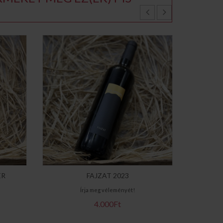
ER
FAJZAT 2023
E
Írja meg véleményét!
4.000Ft