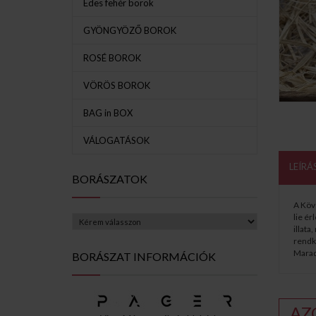
Édes fehér borok
GYÖNGYÖZŐ BOROK
ROSÉ BOROK
VÖRÖS BOROK
BAG in BOX
VÁLOGATÁSOK
LEÍRÁ
BORÁSZATOK
A Köv
lie ér
illata
rendkí
Maradé
BORÁSZAT INFORMÁCIÓK
AZ