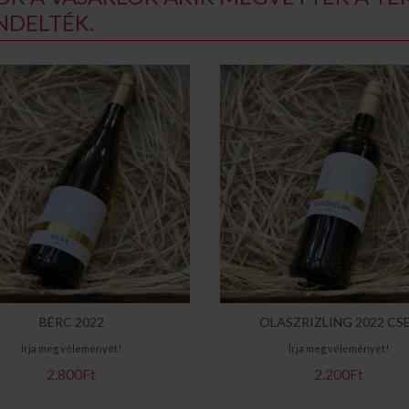
NDELTÉK.
BÉRC 2022
OLASZRIZLING 2022 CS
Írja meg véleményét!
Írja meg véleményét!
2.800Ft
2.200Ft