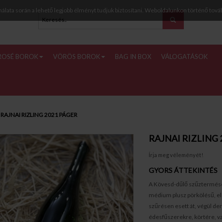
nálata során a lehető legjobb élményt tudjuk biztosítani. Weboldalunkon történő tová
ROSÉ BOROK
VÖRÖS BOROK
BAG IN BOX
VÁLOGATÁSOK
RAJNAI RIZLING 2021 PÁGER
RAJNAI RIZLING 
Írja meg véleményét!
GYORS ÁTTEKINTÉS
A Kövesd-dűlő szűztermése 
médium plusz pörkölésű, els
szűrésen esett át, végül der
édesfűszerekre, körtére, vaj