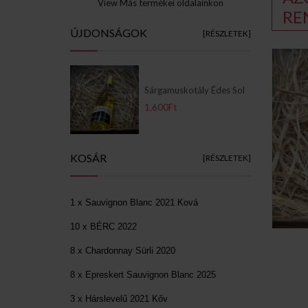
View Más termékei oldalainkon
RE
ÚJDONSÁGOK
[RÉSZLETEK]
Sárgamuskotály Édes Sol
1.600Ft
KOSÁR
[RÉSZLETEK]
1 x Sauvignon Blanc 2021 Ková
10 x BÉRC 2022
8 x Chardonnay Sürli 2020
8 x Epreskert Sauvignon Blanc 2025
3 x Hárslevelű 2021 Kőv