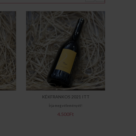
KÉKFRANKOS 2021 ITT
SÁRHE
Írja meg véleményét!
4.500Ft