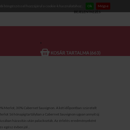
bbi böngészéssel hozzájárul a cookie-k használatához..
Ok
Mégse
BEJELENTKEZÉS
KOSÁR TARTALMA (663)
0% Merlot, 30% Cabernet Sauvignon. A két időpontban szüretelt
 Merlot 16 hónapig tartályban a Cabernet Sauvignon ugyan annyit új
usában házasítás után palackozták. Az érlelés eredményeként
s egész évben jól ..