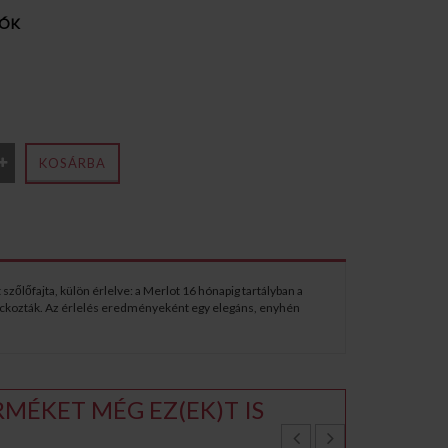
IÓK
KOSÁRBA
zőlőfajta, külön érlelve: a Merlot 16 hónapig tartályban a
ackozták. Az érlelés eredményeként egy elegáns, enyhén
MÉKET MÉG EZ(EK)T IS