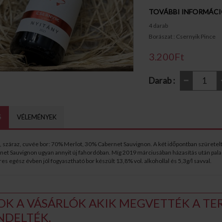
TOVÁBBI INFORMÁC
4 darab
Borászat : Csernyik Pince
3.200Ft
Darab :
S
VÉLEMÉNYEK
 száraz, cuvée bor: 70% Merlot, 30% Cabernet Sauvignon. A két időpontban szüretelt s
net Sauvignon ugyan annyit új fahordóban. Míg 2019 márciusában házasítás után pal
es egész évben jól fogyasztható bor készült 13,8% vol. alkohollal és 5,3g/l savval.
OK A VÁSÁRLÓK AKIK MEGVETTÉK A TER
NDELTÉK.