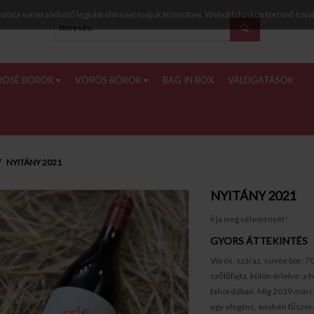
nálata során a lehető legjobb élményt tudjuk biztosítani. Weboldalunkon történő tová
ROSÉ BOROK
VÖRÖS BOROK
BAG IN BOX
VÁLOGATÁSOK
NYITÁNY 2021
NYITÁNY 2021
Írja meg véleményét!
GYORS ÁTTEKINTÉS
Vörös, száraz, cuvée bor: 7
szőlőfajta, külön érlelve: a
fahordóban. Míg 2019 márci
egy elegáns, enyhén fűszere