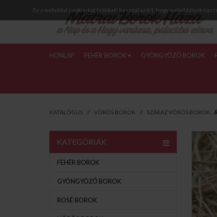
Ez a weboldal cookie-kat (sütiket) használ azért, hogy weboldalunk hasz
HONLAP
FEHÉR BOROK
GYÖNGYÖZŐ BOROK
KATALÓGUS
VÖRÖS BOROK
SZÁRAZ VÖRÖS BOROK
KATEGÓRIÁK
FEHÉR BOROK
GYÖNGYÖZŐ BOROK
ROSÉ BOROK