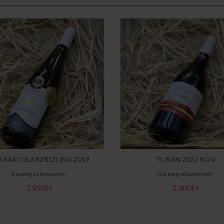
ASÁRI OLASZRIZLING 2019
TURÁN 2022 KOV
Írja meg véleményét!
Írja meg véleményét!
3.950Ft
2.300Ft