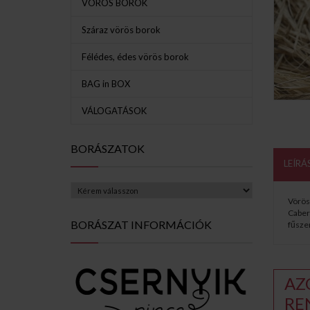
VÖRÖS BOROK
Száraz vörös borok
Félédes, édes vörös borok
BAG in BOX
VÁLOGATÁSOK
BORÁSZATOK
LEÍRÁ
Vörös,
Caber
BORÁSZAT INFORMÁCIÓK
fűszer
AZ
RE