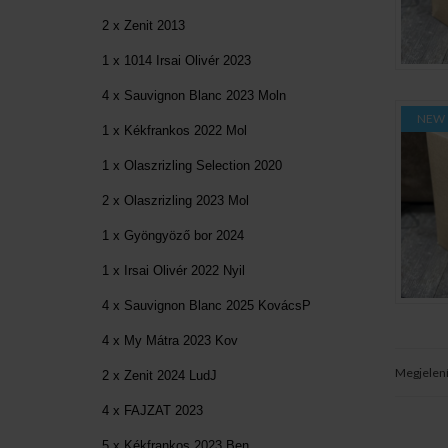
2 x Zenit 2013
1 x 1014 Irsai Olivér 2023
4 x Sauvignon Blanc 2023 Moln
NEW
1 x Kékfrankos 2022 Mol
1 x Olaszrizling Selection 2020
2 x Olaszrizling 2023 Mol
1 x Gyöngyöző bor 2024
1 x Irsai Olivér 2022 Nyil
4 x Sauvignon Blanc 2025 KovácsP
4 x My Mátra 2023 Kov
Megjelen
2 x Zenit 2024 LudJ
4 x FAJZAT 2023
5 x Kékfrankos 2023 Ben