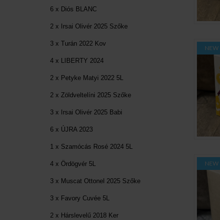
6 x Diós BLANC
2 x Irsai Olivér 2025 Szőke
3 x Turán 2022 Kov
NEW
4 x LIBERTY 2024
2 x Petyke Matyi 2022 5L
2 x Zöldveltelíni 2025 Szőke
3 x Irsai Olivér 2025 Babi
6 x ÚJRA 2023
1 x Szamócás Rosé 2024 5L
NEW
4 x Ördögvér 5L
3 x Muscat Ottonel 2025 Szőke
3 x Favory Cuvée 5L
2 x Hárslevelű 2018 Ker