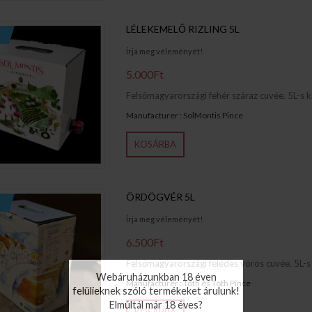
LÉLEKEMELŐ RIZLING 5L
Írja meg véleményét!
5.000Ft
Felsőmagyarországi fehér száraz cuvée. 5L-s kis
Manufacturer : SolMontis Pince
KOSÁRBA
ÖRDÖGVÉR 5L
Írja meg véleményét!
6.500Ft
Felsőmagyarországi félédes vörös cuvée. 5L-s k
Webáruházunkban 18 éven
Manufacturer : Tóth és Tóth Pince
felülieknek szóló termékeket árulunk!
Elmúltál már 18 éves?