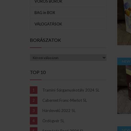
VÖRÖS BOROK
BAG in BOX
VÁLOGATÁSOK
BORÁSZATOK
NEW
TOP 10
Tramini-Sárgamuskotály 2024 5L
Cabernet Franc-Merlot 5L
Hárslevelű 2022 5L
Ördögvér 5L
NEW
Szamócás Rosé 2024 5L