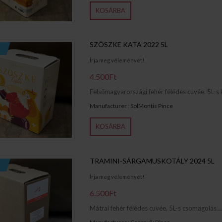
KOSÁRBA
SZÖSZKE KATA 2022 5L
Írja meg véleményét!
4.500Ft
Felsőmagyarországi fehér félédes cuvée. 5L-s ki
Manufacturer : SolMontis Pince
KOSÁRBA
TRAMINI-SÁRGAMUSKOTÁLY 2024 5L
Írja meg véleményét!
6.500Ft
Mátrai fehér félédes cuvée, 5L-s csomagolás...