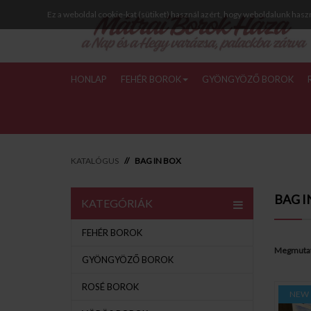
Ez a weboldal cookie-kat (sütiket) használ azért, hogy weboldalunk hasz
HONLAP
FEHÉR BOROK
GYÖNGYÖZŐ BOROK
KATALÓGUS
BAG IN BOX
BAG I
KATEGÓRIÁK
FEHÉR BOROK
Megmutat
GYÖNGYÖZŐ BOROK
ROSÉ BOROK
NEW