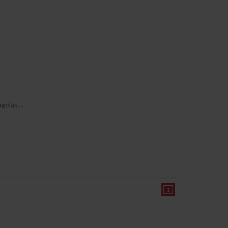
golás....
1