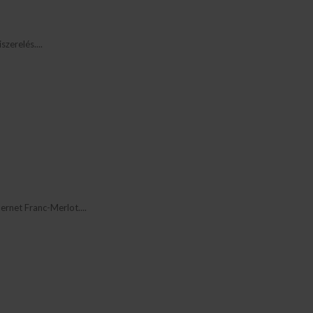
zerelés....
rnet Franc-Merlot....