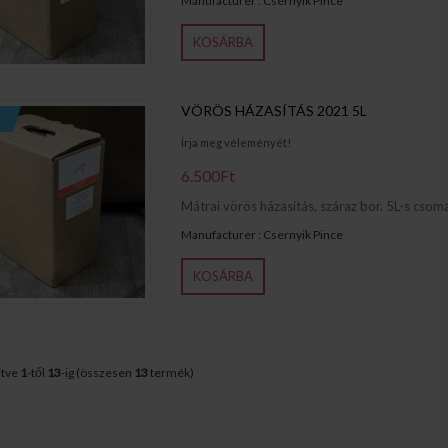
Manufacturer : Csernyik Pince
KOSÁRBA
VÖRÖS HÁZASÍTÁS 2021 5L
Írja meg véleményét!
6.500Ft
Mátrai vörös házasítás, száraz bor. 5L-s csoma
Manufacturer : Csernyik Pince
KOSÁRBA
ítve
1
-től
13
-ig (összesen
13
termék)