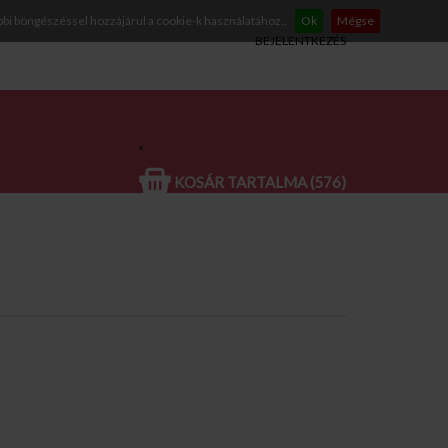
bbi böngészéssel hozzájárul a cookie-k használatához..
Ok
Mégse
BEJELENTKEZÉS
KOSÁR TARTALMA (576)