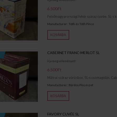
6.500Ft
Felsőmagyarországi fehér száraz cuvée. 5L-s kis
Manufacturer : Tóth és Tóth Pince
KOSÁRBA
CABERNET FRANC-MERLOT 5L
Írja meg véleményét!
6.500Ft
Mátrai száraz vörösbor, 5L-s csomagolás. Cabe
Manufacturer : Bárdos Pincészet
KOSÁRBA
FAVORY CUVÉE 5L