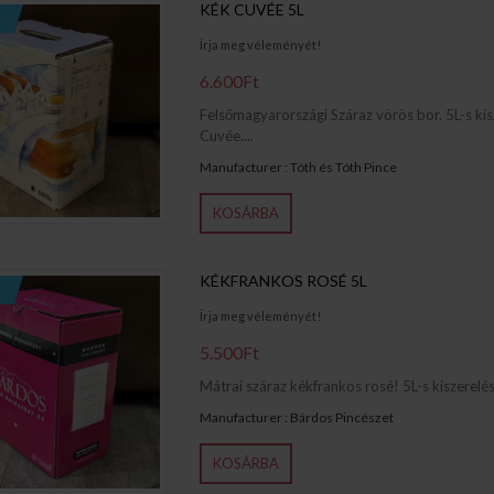
KÉK CUVÉE 5L
Írja meg véleményét!
6.600Ft
Felsőmagyarországi Száraz vörös bor. 5L-s ki
Cuvée....
Manufacturer : Tóth és Tóth Pince
KOSÁRBA
KÉKFRANKOS ROSÉ 5L
Írja meg véleményét!
5.500Ft
Mátrai száraz kékfrankos rosé! 5L-s kiszerelés.
Manufacturer : Bárdos Pincészet
KOSÁRBA