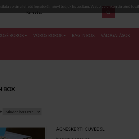
nálata során a lehető legjobb élményt tudjuk biztosítani. Weboldalunkon történő tová
ROSÉ BOROK
VÖRÖS BOROK
BAG IN BOX
VÁLOGATÁSOK
N BOX
:
ÁGNESKERTI CUVÉE 5L
Írja meg véleményét!