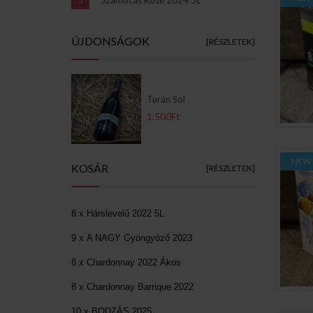
ÚJDONSÁGOK
[RÉSZLETEK]
Turán Sol
1.500Ft
NEW
KOSÁR
[RÉSZLETEK]
8 x Hárslevelű 2022 5L
9 x A NAGY Gyöngyöző 2023
8 x Chardonnay 2022 Ákos
8 x Chardonnay Barrique 2022
10 x BODZÁS 2025