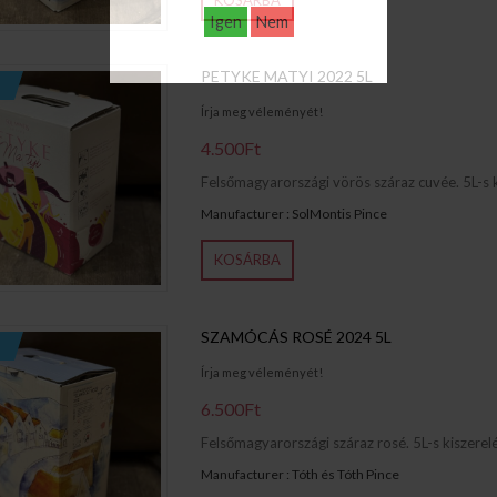
KOSÁRBA
Igen
Nem
PETYKE MATYI 2022 5L
Írja meg véleményét!
4.500Ft
Felsőmagyarországi vörös száraz cuvée. 5L-s ki
Manufacturer : SolMontis Pince
KOSÁRBA
SZAMÓCÁS ROSÉ 2024 5L
Írja meg véleményét!
6.500Ft
Felsőmagyarországi száraz rosé. 5L-s kiszerelés
Manufacturer : Tóth és Tóth Pince