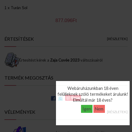
1 x Turán Sol
877.096Ft
ÉRTESÍTÉSEK
[RÉSZLETEK]
Értesítést kérek a
Zaja Cuvée 2023
változásairól
TERMÉK MEGOSZTÁS
Webáruházunkban 18 éven
felülieknek szóló termékeket árulunk!
Save
Elmúltál már 18 éves?
Igen
Nem
VÉLEMÉNYEK
[RÉSZLETEK]