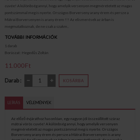
cuvée! A különbség annyi, hogy amelyik versenyen megméretetett az magas
pontszámmal meg is nyerte. Országos Borverseny arany érem és persze a
Mátrai Borversenyen is arany érem !!! Az elismerések az árban is
megmutatkoznak, de ne csak a szakm..
TOVÁBBI INFORMÁCIÓK
1 darab
Borászat : Hegedűs Zoltán
11.000Ft
Darab :
KOSÁRBA
LEÍRÁS
VÉLEMÉNYEK
Az előző évjárathoz hasonlóan, egy nagyon jól összeállított száraz
mátrai vörös cuvée! A különbség annyi, hogy amelyik versenyen
megméretetett az magas pontszámmal meg is nyerte. Országos
Borverseny arany érem és persze a Mátrai Borversenyen is arany
érem !!! Az elismerések az árban is megmutatkoznak, de ne csak a