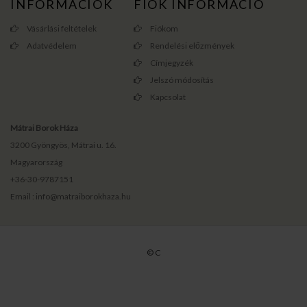
INFORMÁCIÓK
FIÓK INFORMÁCIÓ
Vásárlási feltételek
Fiókom
Adatvédelem
Rendelési előzmények
Címjegyzék
Jelszó módosítás
Kapcsolat
Mátrai Borok Háza
3200 Gyöngyös, Mátrai u. 16.
Magyarország
+36-30-9787151
Email : info@matraiborokhaza.hu
© C