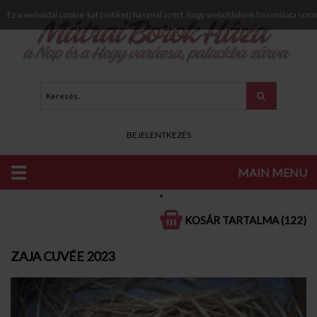
Ez a weboldal cookie-kat (sütiket) használ azért, hogy weboldalunk használata sorá
biztosítani. Weboldalunkon történő további böngészéssel hozzájárul a cookie-k h
BEJELENTKEZÉS
MAIN MENU
KATALÓGUS
VÖRÖS BOROK
SZÁRAZ VÖRÖS BOROK
KOSÁR TARTALMA (122)
ZAJA CUVÉE 2023
ZAJA CUVÉE 2023