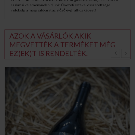
szakmai véleménynek hidjünk. Élvezeti értéke, összetettsége
indokolja a magasabb árat az előző évjárathoz képest!
AZOK A VÁSÁRLÓK AKIK
MEGVETTÉK A TERMÉKET MÉG
EZ(EK)T IS RENDELTÉK.