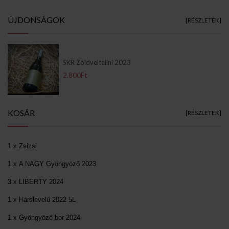
ÚJDONSÁGOK
[RÉSZLETEK]
SKR Zöldveltelíni 2023
2.800Ft
KOSÁR
[RÉSZLETEK]
1 x Zsizsi
1 x A NAGY Gyöngyöző 2023
3 x LIBERTY 2024
1 x Hárslevelű 2022 5L
1 x Gyöngyöző bor 2024