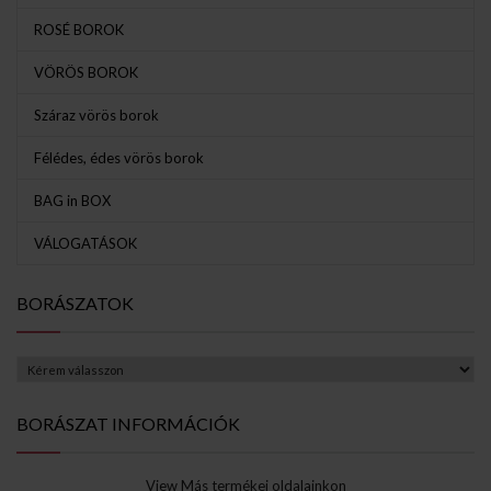
ROSÉ BOROK
VÖRÖS BOROK
Száraz vörös borok
Félédes, édes vörös borok
BAG in BOX
VÁLOGATÁSOK
BORÁSZATOK
BORÁSZAT INFORMÁCIÓK
View Más termékei oldalainkon