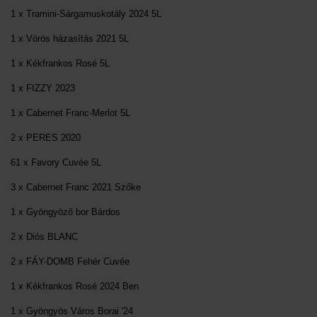
1 x Tramini-Sárgamuskotály 2024 5L
1 x Vörös házasítás 2021 5L
1 x Kékfrankos Rosé 5L
1 x FIZZY 2023
1 x Cabernet Franc-Merlot 5L
2 x PERES 2020
61 x Favory Cuvée 5L
3 x Cabernet Franc 2021 Szőke
1 x Gyöngyöző bor Bárdos
2 x Diós BLANC
2 x FÁY-DOMB Fehér Cuvée
1 x Kékfrankos Rosé 2024 Ben
1 x Gyöngyös Város Borai '24