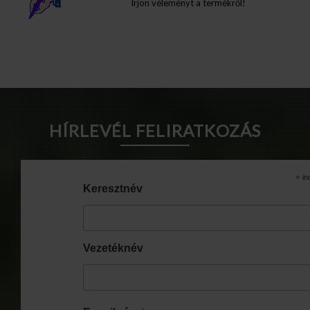
Írjon véleményt a termékről!
Info Pages
HÍRLEVÉL FELIRATKOZÁS
*
in
Keresztnév
Vezetéknév