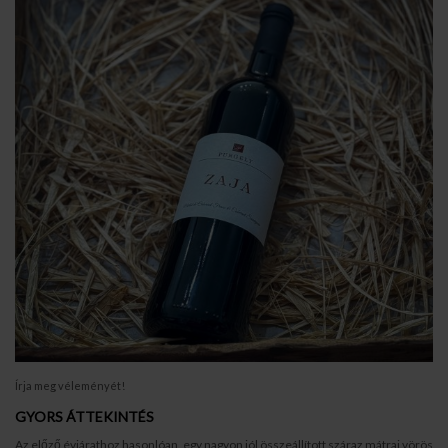
Írja meg véleményét!
GYORS ÁTTEKINTÉS
Az előző évjárathoz hasonlóan, egy nagyon jól összeállított száraz mátrai vörös