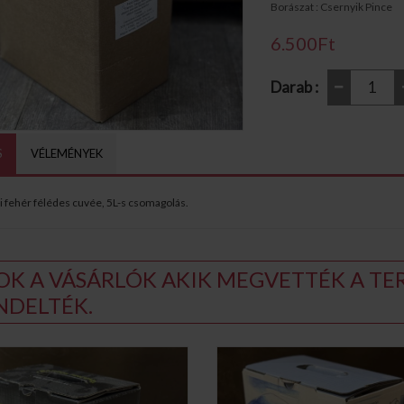
Borászat : Csernyik Pince
6.500Ft
Darab :
S
VÉLEMÉNYEK
i fehér félédes cuvée, 5L-s csomagolás.
OK A VÁSÁRLÓK AKIK MEGVETTÉK A TER
NDELTÉK.