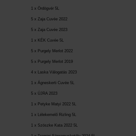
1 x Ördögvér 5L
5 x Zaja Cuvée 2022
5 x Zaja Cuvée 2023
1 x KÉK Cuvée 5L
5 x Purgely Merlot 2022
5 x Purgely Merlot 2019
4 x Laska Válogatás 2023
1 x Ágneskerti Cuvée 5L
5 x ÚJRA 2023
1 x Petyke Matyi 2022 5L
1 x Lélekemelő Rizling 5L
1 x Szöszke Kata 2022 5L
1 x Tramini-Sárgamuskotály 2024 5L