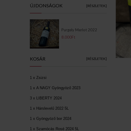
ÚJDONSÁGOK
[RÉSZLETEK]
Purgely Merlot 2022
8.000Ft
KOSÁR
[RÉSZLETEK]
1 x Zsizsi
1 x A NAGY Gyöngyöző 2023
3 x LIBERTY 2024
1 x Hárslevelű 2022 5L
1 x Gyöngyöző bor 2024
1 x Szamócás Rosé 2024 5L