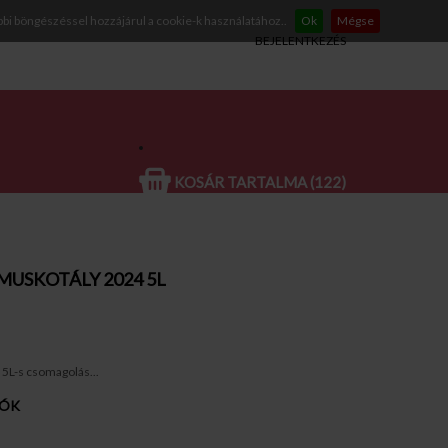
bbi böngészéssel hozzájárul a cookie-k használatához..
Ok
Mégse
BEJELENTKEZÉS
KOSÁR TARTALMA (122)
USKOTÁLY 2024 5L
 5L-s csomagolás...
IÓK