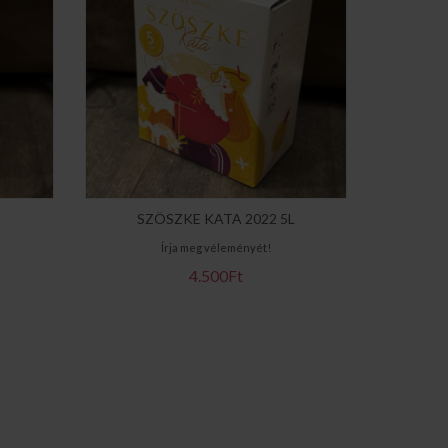
SZÖSZKE KATA 2022 5L
SZA
Írja meg véleményét!
4.500Ft