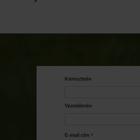
Info Pages
Keresztnév
Vezetéknév
*
E-mail cím