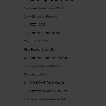
1 x Vörös házasítás 2021 5L
1 x Kékfrankos Rosé 5L
1 x FIZZY 2023
1 x Cabernet Franc-Merlot 5L
2 x PERES 2020
61 x Favory Cuvée 5L
3 x Cabernet Franc 2021 Szőke
1 x Gyöngyöző bor Bárdos
2 x Diós BLANC
2 x FÁY-DOMB Fehér Cuvée
1 x Kékfrankos Rosé 2024 Ben
1 x Gyöngyös Város Borai '24