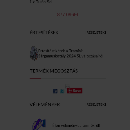
1 x Turán Sol
877.096Ft
ÉRTESÍTÉSEK
[RÉSZLETEK]
Értesítést kérek a
Tramini-
Sárgamuskotály 2024 5L
változásairól
TERMÉK MEGOSZTÁS
Save
VÉLEMÉNYEK
[RÉSZLETEK]
Írjon véleményt a termékről!