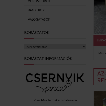
VÖRÖS BOROK
BAG in BOX
VÁLOGATÁSOK
BORÁSZATOK
LEÍRÁ
Mátra
BORÁSZAT INFORMÁCIÓK
AZ
RE
View Más termékei oldalainkon