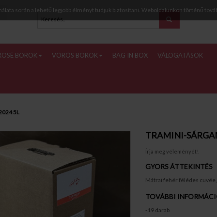
nálata során a lehető legjobb élményt tudjuk biztosítani. Weboldalunkon történő tová
ROSÉ BOROK
VÖRÖS BOROK
BAG IN BOX
VÁLOGATÁSOK
024 5L
TRAMINI-SÁRGAM
Írja meg véleményét!
GYORS ÁTTEKINTÉS
Mátrai fehér félédes cuvée,
TOVÁBBI INFORMÁC
-19 darab