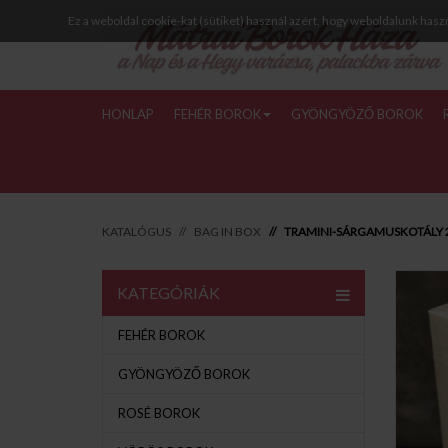
Ez a weboldal cookie-kat (sütiket) használ azért, hogy weboldalunk hasz
HONLAP
FEHÉR BOROK
GYÖNGYÖZŐ BOROK
KATALÓGUS
BAG IN BOX
TRAMINI-SÁRGAMUSKOTÁLY 2
KATEGÓRIÁK
FEHÉR BOROK
GYÖNGYÖZŐ BOROK
ROSÉ BOROK