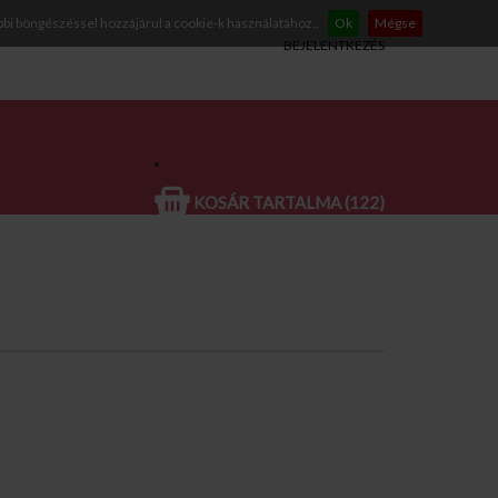
bbi böngészéssel hozzájárul a cookie-k használatához..
Ok
Mégse
BEJELENTKEZÉS
KOSÁR TARTALMA (122)