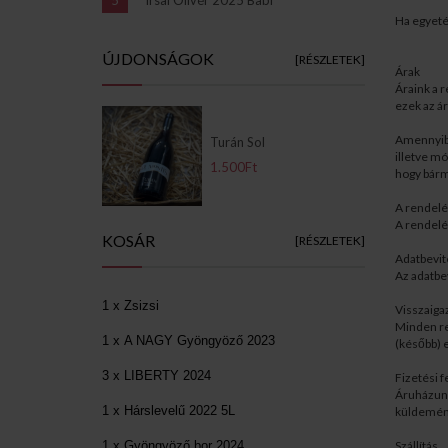
Ha egyeté
ÚJDONSÁGOK
[RÉSZLETEK]
Árak
Áraink a 
ezek az ár
Amennyiben
Turán Sol
illetve m
1.500Ft
hogy bárme
A rendelé
A rendelé
KOSÁR
[RÉSZLETEK]
Adatbevite
Az adatbe
1 x Zsizsi
Visszaiga
Minden re
1 x A NAGY Gyöngyöző 2023
(később) e
3 x LIBERTY 2024
Fizetési f
Áruházunkb
1 x Hárslevelű 2022 5L
küldemény
1 x Gyöngyöző bor 2024
Szállítás