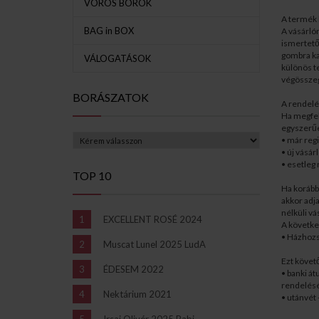
VÖRÖS BOROK
A termék 
BAG in BOX
A vásárlón
ismertető
gombra ka
VÁLOGATÁSOK
különös t
végösszeg
BORÁSZATOK
A rendelé
Ha megfel
egyszerűe
• már regi
• új vásár
• esetleg 
TOP 10
Ha korábba
akkor adja
nélküli vá
EXCELLENT ROSÉ 2024
A követke
• Házhozs
Muscat Lunel 2025 LudA
Ezt követ
ÉDESEM 2022
• banki át
rendelésé
Nektárium 2021
• utánvét
Irsai Olivér 2025 Babi