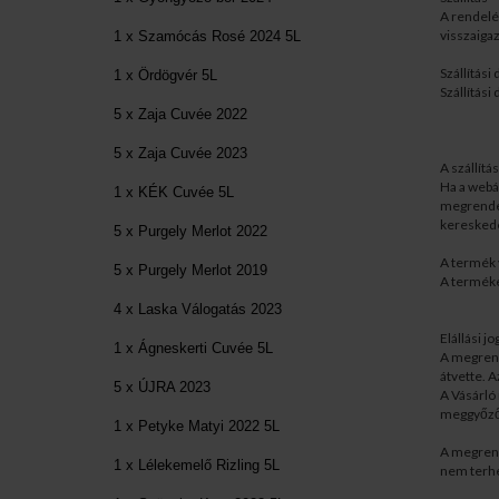
A rendelés
visszaigaz
1 x Szamócás Rosé 2024 5L
Szállítási 
1 x Ördögvér 5L
Szállítási
5 x Zaja Cuvée 2022
5 x Zaja Cuvée 2023
A szállítás
Ha a webá
1 x KÉK Cuvée 5L
megrendel
kereskedel
5 x Purgely Merlot 2022
A termék 
5 x Purgely Merlot 2019
A terméke
4 x Laska Válogatás 2023
Elállási j
1 x Ágneskerti Cuvée 5L
A megrende
átvette. A
5 x ÚJRA 2023
A Vásárló 
meggyőző
1 x Petyke Matyi 2022 5L
A megrende
1 x Lélekemelő Rizling 5L
nem terhe