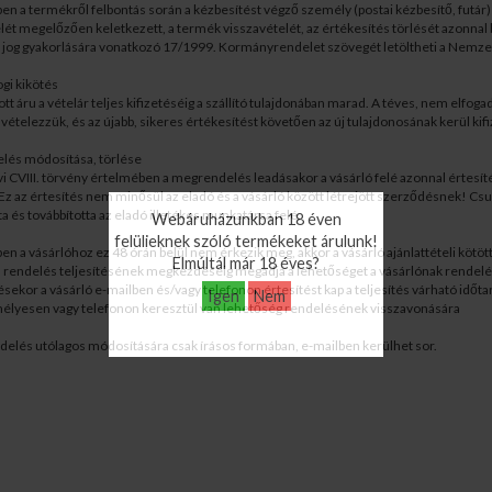
 a termékről felbontás során a kézbesítést végző személy (postai kézbesítő, futár) je
lét megelőzően keletkezett, a termék visszavételét, az értékesítés törlését azonnal b
si jog gyakorlására vonatkozó 17/1999. Kormányrendelet szövegét letöltheti a Nemze
gi kikötés
tott áru a vételár teljes kifizetéséig a szállító tulajdonában marad. A téves, nem elf
vételezzük, és az újabb, sikeres értékesítést követően az új tulajdonosának kerül kif
és módosítása, törlése
vi CVIII. törvény értelmében a megrendelés leadásakor a vásárló felé azonnal értesít
Ez az értesítés nem minősül az eladó és a vásárló között létrejött szerződésnek! Cs
ta és továbbította az eladó illetékes munkatársa felé.
Webáruházunkban 18 éven
felülieknek szóló termékeket árulunk!
n a vásárlóhoz ez 48 órán belül nem érkezik meg, akkor a vásárló ajánlattételi köt
Elmúltál már 18 éves?
a rendelés teljesítésének megkezdéséig megadja a lehetőséget a vásárlónak rendelé
ekor a vásárló e-mailben és/vagy telefonon értesítést kap a teljesítés várható időt
Igen
Nem
élyesen vagy telefonon keresztül van lehetőség rendelésének visszavonására
elés utólagos módosítására csak írásos formában, e-mailben kerülhet sor.