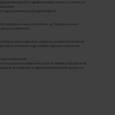
lenlétében derül ki, hogy bizonyítottan sérült, és a sérülés az
iztosítjuk.
ti Fogyasztóvédelmi Hatóság honlapjáról.
ogadott rendelések során a terméket az „új” tulajdonos nevén
izetésre az ellenérték!
ést küld az eladó webáruház szoftvere a rendelés felvételének
upán jelzi a vásárlónak, hogy rendelési igényét rendszerünk
öttségei megszűnnek.
se visszavonására elektronikus úton. A rendelés teljesítésének
artamáról, és a teljesítés megkezdésének tényéről, ezután már