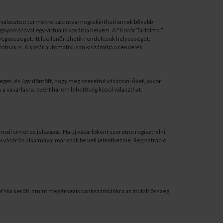
 kiválasztott termékre kattintva megtekintheti annak bővebb
nyomásával egy virtuális kosárba helyezi. A "Kosár Tartalma ”
végösszegét. Itt leellenőrizhetik rendelésük helyességét,
hatnak is. A kosár automatikusan kiszámítja a rendelés
get, és úgy döntött, hogy meg szeretné vásárolni őket, akkor
a vásárlásra, ezért három lehetőség közöl választhat:
il címét és jelszavát. Ha új vásárlóként szeretne regisztrálni,
 vásárlás alkalmával már csak be kell jelentkeznie. Regisztráció
ot"-ba került, amint megérkezik bankszámlánkra az átutalt összeg,