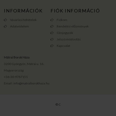
INFORMÁCIÓK
FIÓK INFORMÁCIÓ
Vásárlási feltételek
Fiókom
Adatvédelem
Rendelési előzmények
Címjegyzék
Jelszó módosítás
Kapcsolat
Mátrai Borok Háza
3200 Gyöngyös, Mátrai u. 16.
Magyarország
+36-30-9787151
Email : info@matraiborokhaza.hu
© C