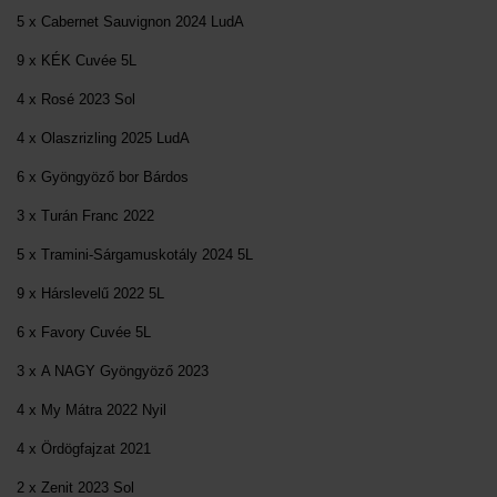
5 x Cabernet Sauvignon 2024 LudA
9 x KÉK Cuvée 5L
4 x Rosé 2023 Sol
4 x Olaszrizling 2025 LudA
6 x Gyöngyöző bor Bárdos
3 x Turán Franc 2022
5 x Tramini-Sárgamuskotály 2024 5L
9 x Hárslevelű 2022 5L
6 x Favory Cuvée 5L
3 x A NAGY Gyöngyöző 2023
4 x My Mátra 2022 Nyil
4 x Ördögfajzat 2021
2 x Zenit 2023 Sol