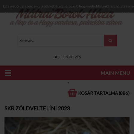
Ez a weboldal cookie-kat (sütiket) használ azért, hogy weboldalunk használata sorá
biztosítani. Weboldalunkon történő további böngészéssel hozzájárul a cookie-k h
BEJELENTKEZÉS
MAIN MENU
KATALÓGUS
FEHÉR BOROK
SZÁRAZ FEHÉR BOROK
KOSÁR TARTALMA (886)
SKR ZÖLDVELTELÍNI 2023
SKR ZÖLDVELTELÍNI 2023