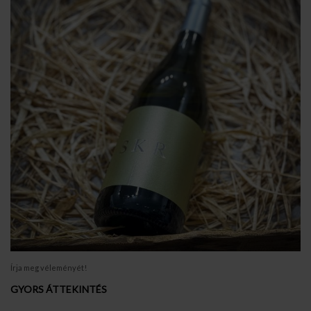
Írja meg véleményét!
GYORS ÁTTEKINTÉS
..