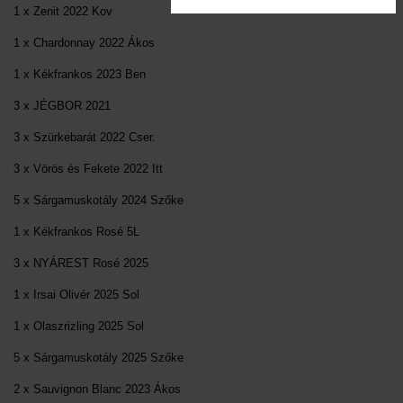
1 x Zenit 2022 Kov
1 x Chardonnay 2022 Ákos
1 x Kékfrankos 2023 Ben
3 x JÉGBOR 2021
3 x Szürkebarát 2022 Cser.
3 x Vörös és Fekete 2022 Itt
5 x Sárgamuskotály 2024 Szőke
1 x Kékfrankos Rosé 5L
3 x NYÁREST Rosé 2025
1 x Irsai Olivér 2025 Sol
1 x Olaszrizling 2025 Sol
5 x Sárgamuskotály 2025 Szőke
2 x Sauvignon Blanc 2023 Ákos