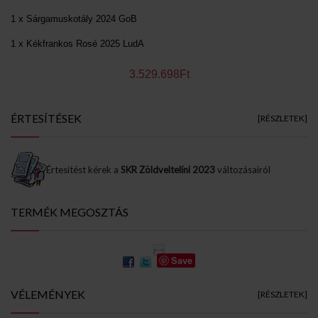
1 x Sárgamuskotály 2024 GoB
1 x Kékfrankos Rosé 2025 LudA
3.529.698Ft
ÉRTESÍTÉSEK
[RÉSZLETEK]
Értesítést kérek a
SKR Zöldveltelíni 2023
változásairól
TERMÉK MEGOSZTÁS
Save
VÉLEMÉNYEK
[RÉSZLETEK]