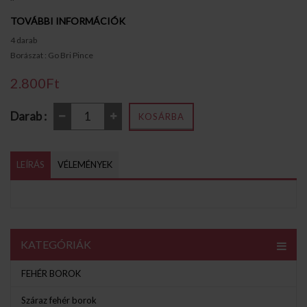
TOVÁBBI INFORMÁCIÓK
4 darab
Borászat : Go Bri Pince
2.800Ft
Darab :
KOSÁRBA
LEÍRÁS
VÉLEMÉNYEK
KATEGÓRIÁK
FEHÉR BOROK
Száraz fehér borok