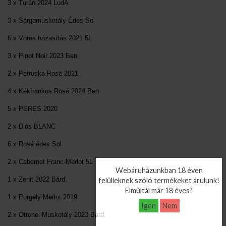
3 x Turán 2024 LudA
3 x Sárgamuskotály Édes Sol
6 x Vörös házasítás 2021 5L
3 x Pinot Noir 2023 Ben
2 x Petruska Rosé 2021
4 x Kékfrankos Rosé 2024 Ben
5 x PERES 2020
2 x Diós BLANC
6 x Rosé édes Sol
2 x Cabernet Franc-Merlot 5L
Webáruházunkban 18 éven
1 x Zenit 2022 Bárd.
felülieknek szóló termékeket árulunk!
Elmúltál már 18 éves?
1 x Purgely Merlot 2019
Igen
Nem
2 x Ottonel Muskotály 2023 Bárd.