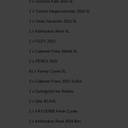
1 x Szöszke Kata 2022 5L
1 x Tramini-Sárgamuskotály 2024 5L
1 x Vörös házasítás 2021 5L
1 x Kékfrankos Rosé 5L
1 x FIZZY 2023
1 x Cabernet Franc-Merlot 5L
2 x PERES 2020
61 x Favory Cuvée 5L
3 x Cabernet Franc 2021 Szőke
1 x Gyöngyöző bor Bárdos
2 x Diós BLANC
2 x FÁY-DOMB Fehér Cuvée
1 x Kékfrankos Rosé 2024 Ben