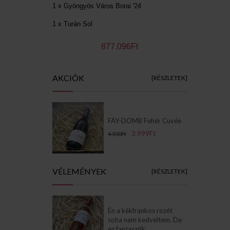
1 x Gyöngyös Város Borai '24
1 x Turán Sol
877.096Ft
AKCIÓK
[RÉSZLETEK]
FÁY-DOMB Fehér Cuvée
3.999Ft
4.500Ft
VÉLEMÉNYEK
[RÉSZLETEK]
Én a kékfrankos rozét
soha nem kedveltem. De
ez fantasztik ..