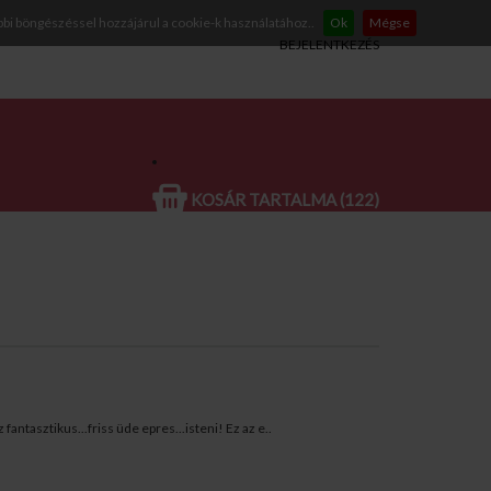
bbi böngészéssel hozzájárul a cookie-k használatához..
Ok
Mégse
BEJELENTKEZÉS
KOSÁR TARTALMA (122)
ntasztikus...friss üde epres...isteni! Ez az e..