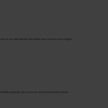
 már és van pár edvenc de mióta volt szerencsém megkó..
küldte el borait. Az összesen 156 beérkezett minta k..