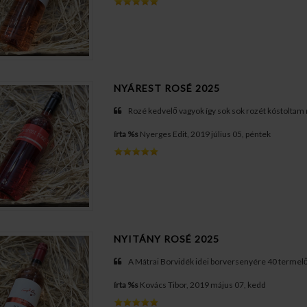
NYÁREST ROSÉ 2025
Rozé kedvelő vagyok így sok sok rozét kóstoltam
írta %s
Nyerges Edit, 2019 július 05, péntek
NYITÁNY ROSÉ 2025
A Mátrai Borvidék idei borversenyére 40 termelő 
írta %s
Kovács Tibor, 2019 május 07, kedd