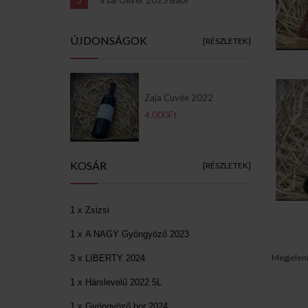
ÚJDONSÁGOK
[RÉSZLETEK]
Zaja Cuvée 2022
4.000Ft
KOSÁR
[RÉSZLETEK]
1 x Zsizsi
1 x A NAGY Gyöngyöző 2023
Megjelen
3 x LIBERTY 2024
1 x Hárslevelű 2022 5L
1 x Gyöngyöző bor 2024