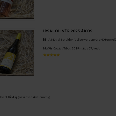
IRSAI OLIVÉR 2025 ÁKOS
A Mátrai Borvidék idei borversenyére 40 termelő 
írta %s
Kovács Tibor, 2019 május 07, kedd
ítve
1
-től
4
-ig (összesen
4
vélemény)