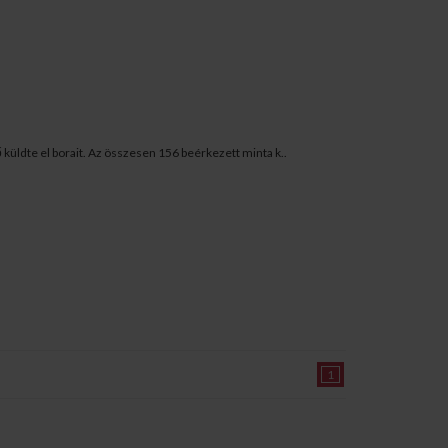
küldte el borait. Az összesen 156 beérkezett minta k..
1