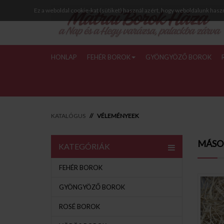
Ez a weboldal cookie-kat (sütiket) használ azért, hogy weboldalunk hasz
HONLAP
FEHÉR BOROK
GYÖNGYÖZŐ BOROK
KATALÓGUS
VÉLEMÉNYEEK
MÁSO
KATEGÓRIÁK
FEHÉR BOROK
GYÖNGYÖZŐ BOROK
ROSÉ BOROK