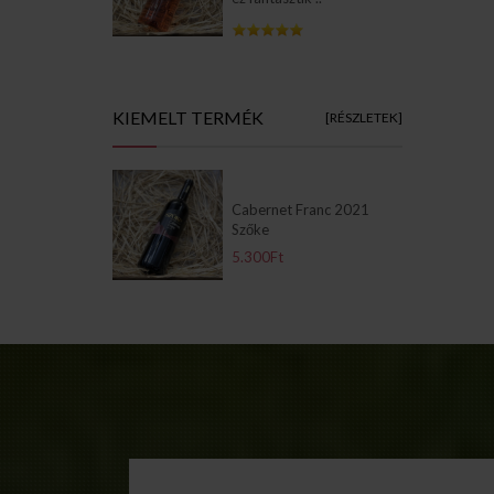
Info Pages
KIEMELT TERMÉK
[RÉSZLETEK]
Cabernet Franc 2021
Szőke
5.300Ft