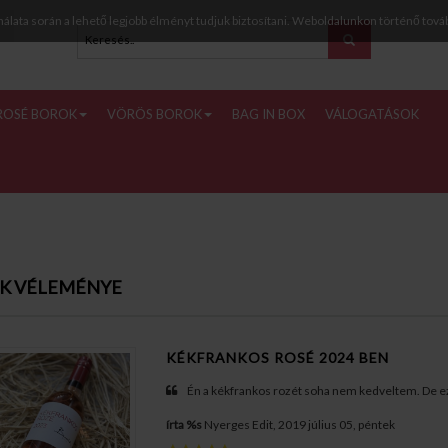
nálata során a lehető legjobb élményt tudjuk biztosítani. Weboldalunkon történő tová
ROSÉ BOROK
VÖRÖS BOROK
BAG IN BOX
VÁLOGATÁSOK
K VÉLEMÉNYE
KÉKFRANKOS ROSÉ 2024 BEN
Én a kékfrankos rozét soha nem kedveltem. De ez fa
írta %s
Nyerges Edit, 2019 július 05, péntek