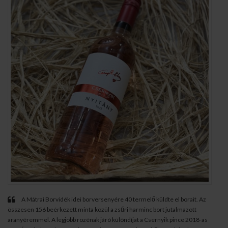
A Mátrai Borvidék idei borversenyére 40 termelő küldte el borait. Az
összesen 156 beérkezett minta közül a zsűri harminc bort jutalmazott
aranyéremmel. A legjobb rozénak járó különdíjat a Csernyik pince 2018-as