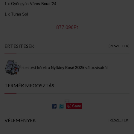
1 x Gyöngyös Város Borai '24
1 x Turán Sol
877.096Ft
ÉRTESÍTÉSEK
[RÉSZLETEK]
Értesítést kérek a
Nyitány Rosé 2025
változásairól
TERMÉK MEGOSZTÁS
Save
VÉLEMÉNYEK
[RÉSZLETEK]