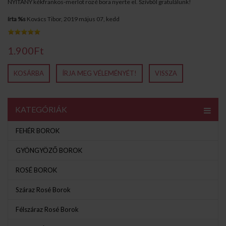
NYITÁNY kékfrankos-merlot rozé bora nyerte el. Szívből gratulálunk!
írta %s
Kovács Tibor, 2019 május 07, kedd
1.900Ft
KOSÁRBA
ÍRJA MEG VÉLEMÉNYÉT!
VISSZA
KATEGÓRIÁK
FEHÉR BOROK
GYÖNGYÖZŐ BOROK
ROSÉ BOROK
Száraz Rosé Borok
Félszáraz Rosé Borok