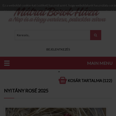
Ez a weboldal cookie-kat (sütiket) használ azért, hogy weboldalunk használata sorá
biztosítani. Weboldalunkon történő további böngészéssel hozzájárul a cookie-k h
BEJELENTKEZÉS
MAIN MENU
KATALÓGUS
ROSÉ BOROK
SZÁRAZ ROSÉ BOROK
KOSÁR TARTALMA (122)
NYITÁNY ROSÉ 2025
VÉLEMÉNYEK
NYITÁNY ROSÉ 2025