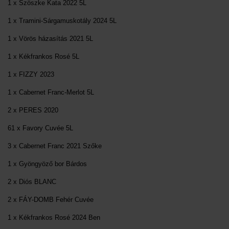
1 x Szöszke Kata 2022 5L
1 x Tramini-Sárgamuskotály 2024 5L
1 x Vörös házasítás 2021 5L
1 x Kékfrankos Rosé 5L
1 x FIZZY 2023
1 x Cabernet Franc-Merlot 5L
2 x PERES 2020
61 x Favory Cuvée 5L
3 x Cabernet Franc 2021 Szőke
1 x Gyöngyöző bor Bárdos
2 x Diós BLANC
2 x FÁY-DOMB Fehér Cuvée
1 x Kékfrankos Rosé 2024 Ben