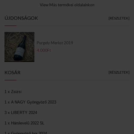
View Más termékei oldalainkon
ÚJDONSÁGOK
[RÉSZLETEK]
Purgely Merlot 2019
4.000Ft
KOSÁR
[RÉSZLETEK]
1 x Zsizsi
1 x A NAGY Gyöngyöző 2023
3 x LIBERTY 2024
1 x Hárslevelű 2022 5L
1 x Gyöngyöző bor 2024