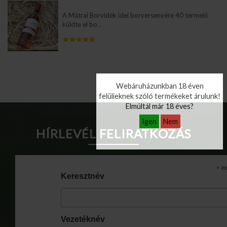
A Mátrai Borvidék idei borversenyére 40 termelő
küldte el bo ..
Info Pages
Webáruházunkban 18 éven
felülieknek szóló termékeket árulunk!
Elmúltál már 18 éves?
Igen
Nem
HÍRLEVÉL FELIRATKOZÁS
*
in
Keresztnév
Vezetéknév