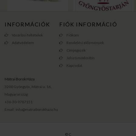
INFORMÁCIÓK
FIÓK INFORMÁCIÓ
Vásárlási feltételek
Fiókom
Adatvédelem
Rendelési előzmények
Címjegyzék
Jelszó módosítás
Kapcsolat
Mátrai Borok Háza
3200 Gyöngyös, Mátrai u. 16.
Magyarország
+36-30-9787151
Email : info@matraiborokhaza.hu
© C