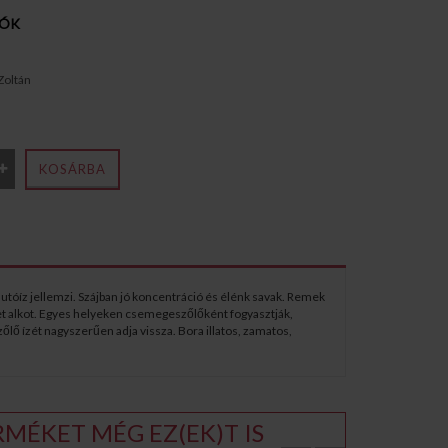
IÓK
Zoltán
KOSÁRBA
 utóíz jellemzi. Szájban jó koncentráció és élénk savak. Remek
et alkot. Egyes helyeken csemegeszőlőként fogyasztják,
őlő ízét nagyszerűen adja vissza. Bora illatos, zamatos,
MÉKET MÉG EZ(EK)T IS