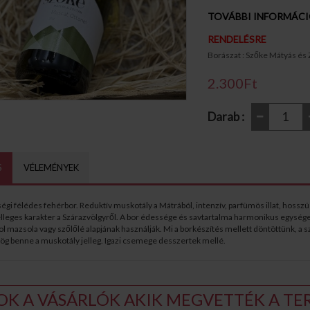
TOVÁBBI INFORMÁC
RENDELÉSRE
Borászat : Szőke Mátyás és 
2.300Ft
Darab :
S
VÉLEMÉNYEK
gi félédes fehérbor. Reduktív muskotály a Mátrából, intenzív, parfümös illat, hosszú
jelleges karakter a Szárazvölgyről. A bor édessége és savtartalma harmonikus egység
 mazsola vagy szőlőlé alapjának használják. Mi a borkészítés mellett döntöttünk, a sz
ög benne a muskotály jelleg. Igazi csemege desszertek mellé.
OK A VÁSÁRLÓK AKIK MEGVETTÉK A TER