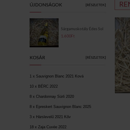
RE
ÚJDONSÁGOK
[RÉSZLETEK]
Sárgamuskotály Édes Sol
1.600Ft
KOSÁR
[RÉSZLETEK]
1 x Sauvignon Blanc 2021 Ková
10 x BÉRC 2022
8 x Chardonnay Sürli 2020
8 x Epreskert Sauvignon Blanc 2025
3 x Hárslevelű 2021 Kőv
18 x Zaja Cuvée 2022