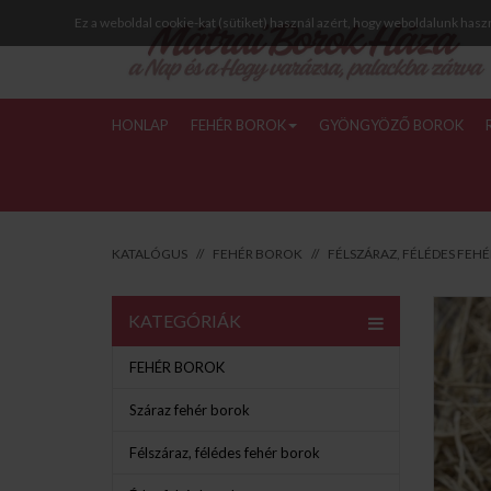
Ez a weboldal cookie-kat (sütiket) használ azért, hogy weboldalunk hasz
HONLAP
FEHÉR BOROK
GYÖNGYÖZŐ BOROK
KATALÓGUS
FEHÉR BOROK
FÉLSZÁRAZ, FÉLÉDES FEH
KATEGÓRIÁK
FEHÉR BOROK
Száraz fehér borok
Félszáraz, félédes fehér borok