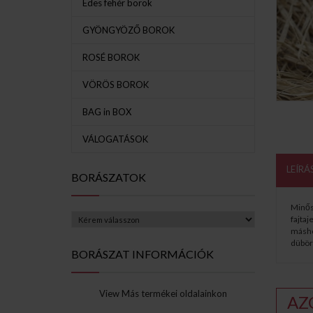
Édes fehér borok
GYÖNGYÖZŐ BOROK
ROSÉ BOROK
VÖRÖS BOROK
BAG in BOX
VÁLOGATÁSOK
LEÍRÁ
BORÁSZATOK
Minősé
fajta
máshol
dübör
BORÁSZAT INFORMÁCIÓK
View Más termékei oldalainkon
AZ