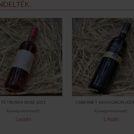
NDELTÉK.
PETRUSKA ROSÉ 2021
CABERNET SAUVIGNON 2024
Írja meg véleményét!
Írja meg véleményét!
2.600Ft
1.950Ft