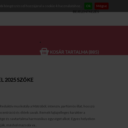
bbi böngészéssel hozzájárul a cookie-k használatához..
Ok
Mégse
BEJELENTKEZÉS
KOSÁR TARTALMA (885)
L 2025 SZŐKE
Reduktív muskotály a Mátrából, intenzív, parfümös illat, hosszú
oncentráció és élénk savak. Remek fajtajelleges karakter a
sége és savtartalma harmonikus egységet alkot. Egyes helyeken
ák, máshol mazsola va..