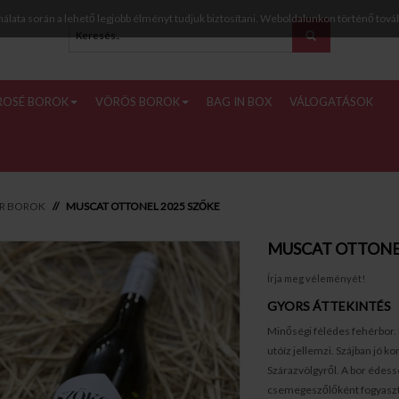
nálata során a lehető legjobb élményt tudjuk biztosítani. Weboldalunkon történő tová
ROSÉ BOROK
VÖRÖS BOROK
BAG IN BOX
VÁLOGATÁSOK
ÉR BOROK
MUSCAT OTTONEL 2025 SZŐKE
MUSCAT OTTONE
Írja meg véleményét!
GYORS ÁTTEKINTÉS
Minőségi félédes fehérbor. 
utóíz jellemzi. Szájban jó k
Szárazvölgyről. A bor édes
csemegeszőlőként fogyasztj