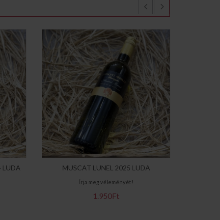
 LUDA
MUSCAT LUNEL 2025 LUDA
CHA
Írja meg véleményét!
1.950Ft