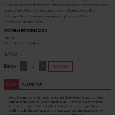
muskotály bor a mátrai történelmi borvidék legszebb és legvédettebb lankáin
termett szőlőből készült. A feldolgozás során a legfőbb cél a szőlőfürt
elsődleges illat, íz és aroma anyagainak a megőrzése volt. A bor
megízlelésekor a friss, viasz..
TOVÁBBI INFORMÁCIÓK
5 darab
Borászat : Ludányi András
1.950Ft
Darab :
KOSÁRBA
LEÍRÁS
VÉLEMÉNYEK
Félszáraz mátrai fehér bor. Erre a fajtára oly jellemző aromájú, száraz
muskotály bor a mátrai történelmi borvidék legszebb és legvédettebb
lankáin termett szőlőből készült. A feldolgozás során a legfőbb cél a
szőlőfürt elsődleges illat, íz és aroma anyagainak a megőrzése volt. A
bor megízlelésekor a friss, viaszos bevonatú szőlőbogyók