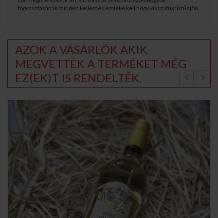
fogyasztásának minden kellemes emléke kell hogy visszatükröződjön.
AZOK A VÁSÁRLÓK AKIK
MEGVETTÉK A TERMÉKET MÉG
EZ(EK)T IS RENDELTÉK.