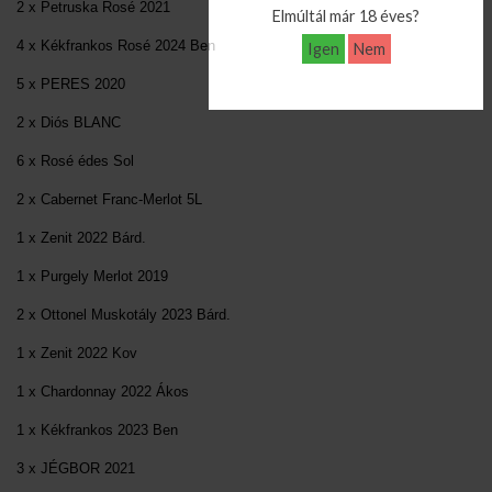
2 x Petruska Rosé 2021
Elmúltál már 18 éves?
4 x Kékfrankos Rosé 2024 Ben
Igen
Nem
5 x PERES 2020
2 x Diós BLANC
6 x Rosé édes Sol
2 x Cabernet Franc-Merlot 5L
1 x Zenit 2022 Bárd.
1 x Purgely Merlot 2019
2 x Ottonel Muskotály 2023 Bárd.
1 x Zenit 2022 Kov
1 x Chardonnay 2022 Ákos
1 x Kékfrankos 2023 Ben
3 x JÉGBOR 2021