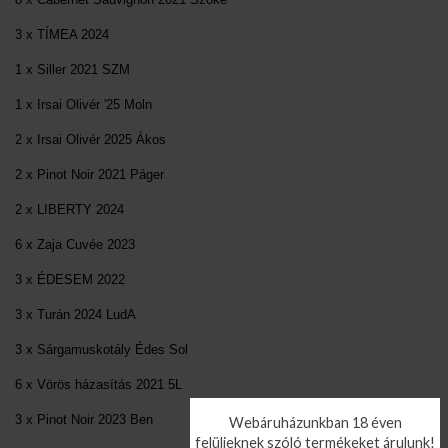
3 x TÍMEA 2024
1 x Siller 2021 SZM
1 x Irsai Olivér '25 Moln
2 x Irsai Olivér 2025 Ákos
2 x Pinot Noir 2021 Páger
2 x LIBERTY 2024
6 x Zaja Cuvée 2023
3 x ÉDESEM 2022
3 x Turán 2024 LudA
3 x Sárgamuskotály Édes Sol
6 x Vörös házasítás 2021 5L
3 x Pinot Noir 2023 Ben
Webáruházunkban 18 éven
felülieknek szóló termékeket árulunk!