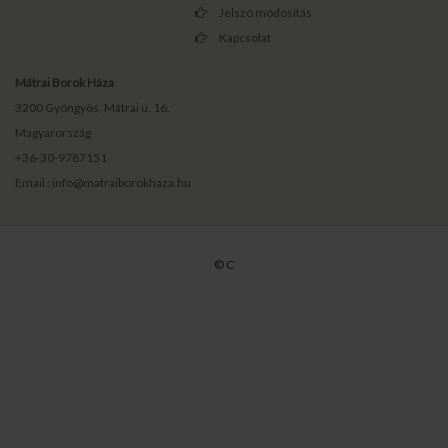
Jelszó módosítás
Kapcsolat
Mátrai Borok Háza
3200 Gyöngyös, Mátrai u. 16.
Magyarország
+36-30-9787151
Email : info@matraiborokhaza.hu
© C