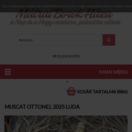
Ez a weboldal cookie-kat (sütiket) használ azért, hogy weboldalunk használata sorá
biztosítani. Weboldalunkon történő további böngészéssel hozzájárul a cookie-k h
BEJELENTKEZÉS
MAIN MENU
KATALÓGUS
FEHÉR BOROK
FÉLSZÁRAZ, FÉLÉDES FEHÉR BOROK
KOSÁR TARTALMA (886)
MUSCAT OTTONEL 2025 LUDA
MUSCAT OTTONEL 2025 LUDA