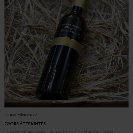
Írja meg véleményét!
GYORS ÁTTEKINTÉS
Félszáraz mátrai fehér bor. Erre a fajtára oly jellemző aromájú, száraz