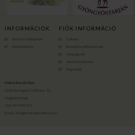
INFORMÁCIÓK
FIÓK INFORMÁCIÓ
Vásárlási feltételek
Fiókom
Adatvédelem
Rendelési előzmények
Címjegyzék
Jelszó módosítás
Kapcsolat
Mátrai Borok Háza
3200 Gyöngyös, Mátrai u. 16.
Magyarország
+36-30-9787151
Email : info@matraiborokhaza.hu