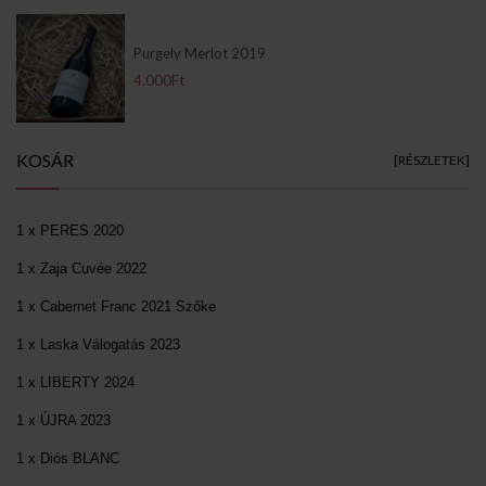
Purgely Merlot 2019
4.000Ft
KOSÁR
[RÉSZLETEK]
1 x PERES 2020
1 x Zaja Cuvée 2022
1 x Cabernet Franc 2021 Szőke
1 x Laska Válogatás 2023
1 x LIBERTY 2024
1 x ÚJRA 2023
1 x Diós BLANC