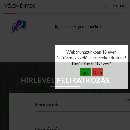
VÉLEMÉNYEK
[RÉSZLETEK]
Írjon véleményt a termékről!
Info Pages
Webáruházunkban 18 éven
felülieknek szóló termékeket árulunk!
Elmúltál már 18 éves?
Igen
Nem
HÍRLEVÉL FELIRATKOZÁS
*
in
Keresztnév
Vezetéknév