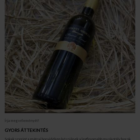
Írja meg véleményét!
GYORS ÁTTEKINTÉS
Sokak szerint a mátrai borvidéken készülnek a legfinomabb muskotály borok.