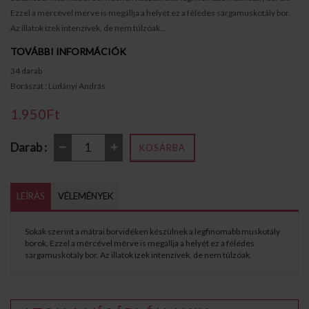
Ezzel a mércével mérve is megállja a helyét ez a félédes sárgamuskotály bor.
Az illatok ízek intenzívek, de nem túlzóak...
TOVÁBBI INFORMÁCIÓK
34 darab
Borászat : Ludányi András
1.950Ft
Darab :
KOSÁRBA
LEÍRÁS
VÉLEMÉNYEK
Sokak szerint a mátrai borvidéken készülnek a legfinomabb muskotály
borok. Ezzel a mércével mérve is megállja a helyét ez a félédes
sárgamuskotály bor. Az illatok ízek intenzívek, de nem túlzóak.