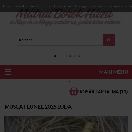
Ez a weboldal cookie-kat (sütiket) használ azért, hogy weboldalunk használata sorá
biztosítani. Weboldalunkon történő további böngészéssel hozzájárul a cookie-k h
BEJELENTKEZÉS
MAIN MENU
KATALÓGUS
FEHÉR BOROK
FÉLSZÁRAZ, FÉLÉDES FEHÉR BOROK
KOSÁR TARTALMA (11)
MUSCAT LUNEL 2025 LUDA
MUSCAT LUNEL 2025 LUDA