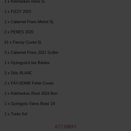
1 x Kékfrankos Rosé 5L
1 x FIZZY 2023
1 x Cabernet Franc-Merlot 5L
2 x PERES 2020
61 x Favory Cuvée 5L
3 x Cabernet Franc 2021 Szőke
1 x Gyöngyöző bor Bárdos
2 x Diós BLANC
2 x FÁY-DOMB Fehér Cuvée
1 x Kékfrankos Rosé 2024 Ben
1 x Gyöngyös Város Borai '24
1 x Turán Sol
877.096Ft