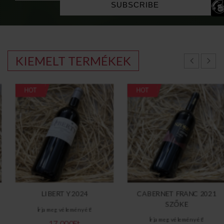
KIEMELT TERMÉKEK
HOT
HOT
LIBERTY 2024
CABERNET FRANC 2021
SZŐKE
Írja meg véleményét!
Írja meg véleményét!
17.000Ft