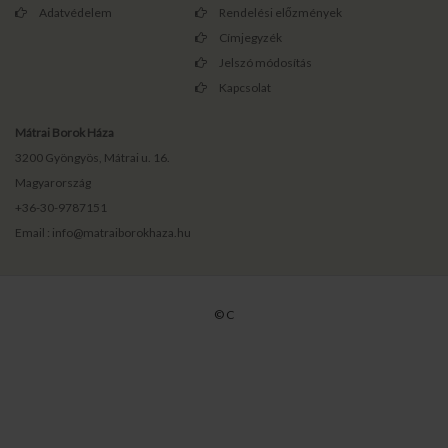
Adatvédelem
Rendelési előzmények
Címjegyzék
Jelszó módosítás
Kapcsolat
Mátrai Borok Háza
3200 Gyöngyös, Mátrai u. 16.
Magyarország
+36-30-9787151
Email : info@matraiborokhaza.hu
© C