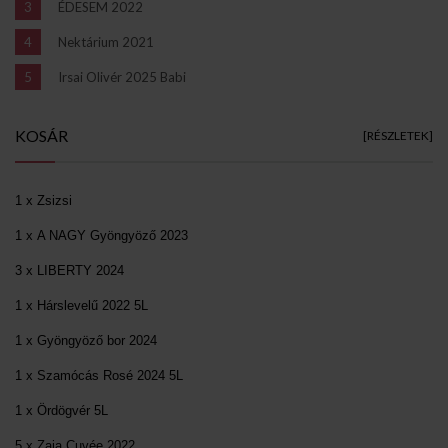
ÉDESEM 2022
Nektárium 2021
Irsai Olivér 2025 Babi
KOSÁR
[RÉSZLETEK]
1 x Zsizsi
1 x A NAGY Gyöngyöző 2023
3 x LIBERTY 2024
1 x Hárslevelű 2022 5L
1 x Gyöngyöző bor 2024
1 x Szamócás Rosé 2024 5L
1 x Ördögvér 5L
5 x Zaja Cuvée 2022