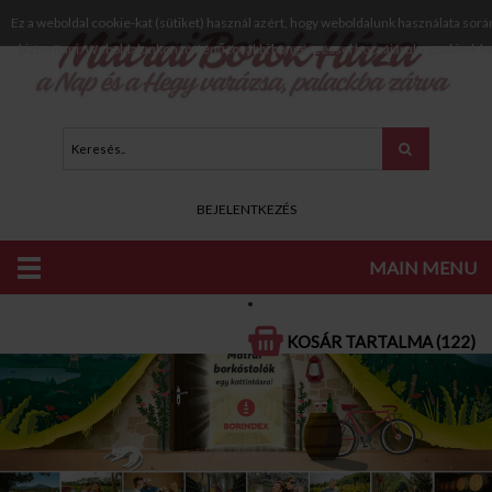
Ez a weboldal cookie-kat (sütiket) használ azért, hogy weboldalunk használata sorá
biztosítani. Weboldalunkon történő további böngészéssel hozzájárul a cookie-k h
BEJELENTKEZÉS
MAIN MENU
KOSÁR TARTALMA (122)