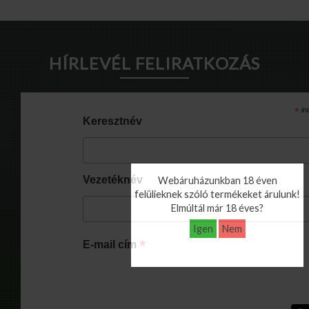
HÍRLEVÉL FELIRATKOZÁS
*
in
Keresztnév
Vezetéknév
Webáruházunkban 18 éven
felülieknek szóló termékeket árulunk!
Elmúltál már 18 éves?
Igen
Nem
*
E-mail cím