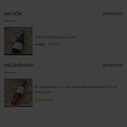
AKCIÓK
[RÉSZLETEK]
FÁY-DOMB Fehér Cuvée
3.999Ft
4.500Ft
VÉLEMÉNYEK
[RÉSZLETEK]
Én a kékfrankos rozét soha nem kedveltem. De ez
fantasztik ..
Info Pages