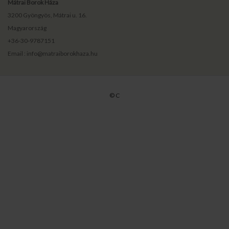
Mátrai Borok Háza
3200 Gyöngyös, Mátrai u. 16.
Magyarország
+36-30-9787151
Email : info@matraiborokhaza.hu
© C