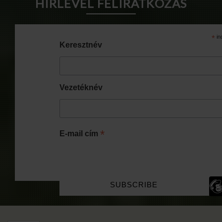
HÍRLEVÉL FELIRATKOZÁS
*
in
Keresztnév
Vezetéknév
*
E-mail cím