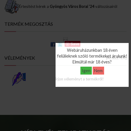
Értesítést kérek a
Gyöngyös Város Borai '24
változásairól
TERMÉK MEGOSZTÁS
Save
Webáruházunkban 18 éven
felülieknek szóló termékeket árulunk!
VÉLEMÉNYEK
[RÉSZLETEK]
Elmúltál már 18 éves?
Igen
Nem
Írjon véleményt a termékről!
Info Pages