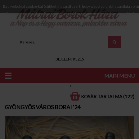
Ez a weboldal cookie-kat (sütiket) használ azért, hogy weboldalunk használata sorá
biztosítani. Weboldalunkon történő további böngészéssel hozzájárul a cookie-k h
BEJELENTKEZÉS
MAIN MENU
KATALÓGUS
VÁLOGATÁSOK
GYÖNGYÖS VÁROS BORAI '24
KOSÁR TARTALMA (122)
GYÖNGYÖS VÁROS BORAI '24