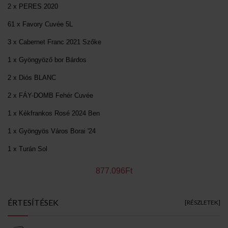
2 x PERES 2020
61 x Favory Cuvée 5L
3 x Cabernet Franc 2021 Szőke
1 x Gyöngyöző bor Bárdos
2 x Diós BLANC
2 x FÁY-DOMB Fehér Cuvée
1 x Kékfrankos Rosé 2024 Ben
1 x Gyöngyös Város Borai '24
1 x Turán Sol
877.096Ft
ÉRTESÍTÉSEK
[RÉSZLETEK]