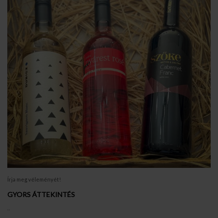
Írja meg véleményét!
GYORS ÁTTEKINTÉS
..