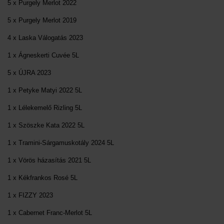
5 x Purgely Merlot 2022
5 x Purgely Merlot 2019
4 x Laska Válogatás 2023
1 x Ágneskerti Cuvée 5L
5 x ÚJRA 2023
1 x Petyke Matyi 2022 5L
1 x Lélekemelő Rizling 5L
1 x Szöszke Kata 2022 5L
1 x Tramini-Sárgamuskotály 2024 5L
1 x Vörös házasítás 2021 5L
1 x Kékfrankos Rosé 5L
1 x FIZZY 2023
1 x Cabernet Franc-Merlot 5L