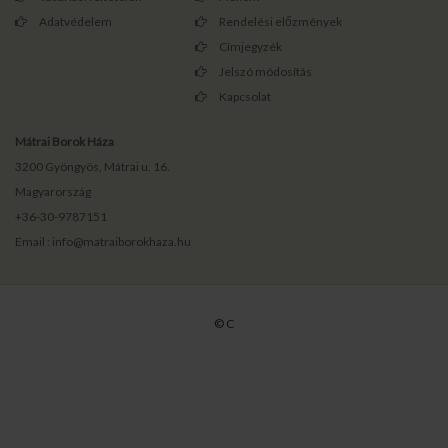
Adatvédelem
Rendelési előzmények
Címjegyzék
Jelszó módosítás
Kapcsolat
Mátrai Borok Háza
3200 Gyöngyös, Mátrai u. 16.
Magyarország
+36-30-9787151
Email : info@matraiborokhaza.hu
© C