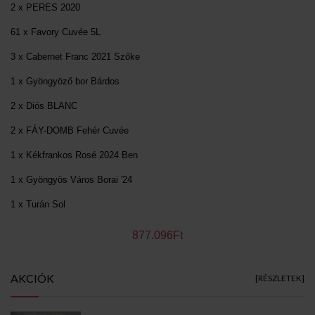
2 x PERES 2020
61 x Favory Cuvée 5L
3 x Cabernet Franc 2021 Szőke
1 x Gyöngyöző bor Bárdos
2 x Diós BLANC
2 x FÁY-DOMB Fehér Cuvée
1 x Kékfrankos Rosé 2024 Ben
1 x Gyöngyös Város Borai '24
1 x Turán Sol
877.096Ft
AKCIÓK
[RÉSZLETEK]