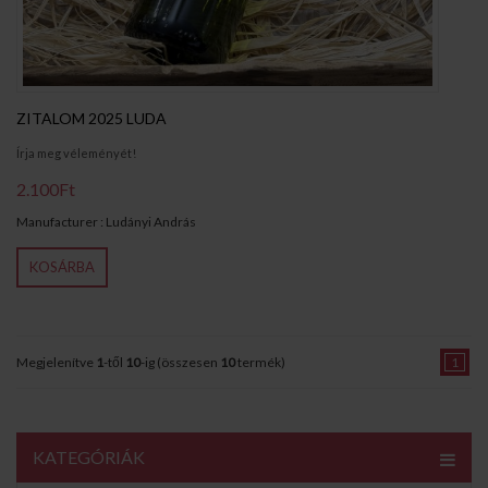
ZITALOM 2025 LUDA
Írja meg véleményét!
2.100Ft
Manufacturer : Ludányi András
KOSÁRBA
Megjelenítve
1
-től
10
-ig (összesen
10
termék)
1
KATEGÓRIÁK