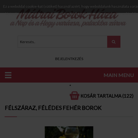
Ez a weboldal cookie-kat (sütiket) használ azért, hogy weboldalunk használata sorá
biztosítani. Weboldalunkon történő további böngészéssel hozzájárul a cookie-k h
BEJELENTKEZÉS
MAIN MENU
KATALÓGUS
FEHÉR BOROK
KOSÁR TARTALMA (122)
FÉLSZÁRAZ, FÉLÉDES FEHÉR BOROK
FÉLSZÁRAZ, FÉLÉDES FEHÉR BOROK