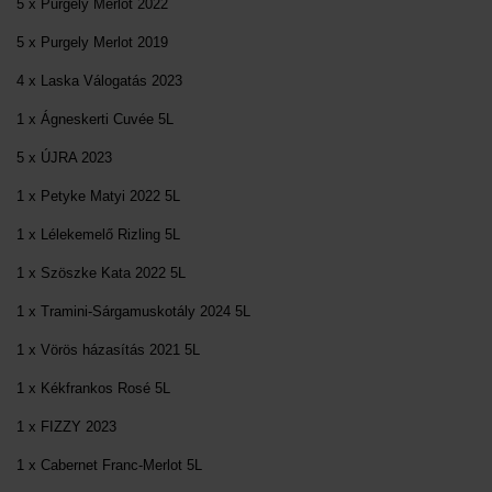
5 x Purgely Merlot 2022
5 x Purgely Merlot 2019
4 x Laska Válogatás 2023
1 x Ágneskerti Cuvée 5L
5 x ÚJRA 2023
1 x Petyke Matyi 2022 5L
1 x Lélekemelő Rizling 5L
1 x Szöszke Kata 2022 5L
1 x Tramini-Sárgamuskotály 2024 5L
1 x Vörös házasítás 2021 5L
1 x Kékfrankos Rosé 5L
1 x FIZZY 2023
1 x Cabernet Franc-Merlot 5L