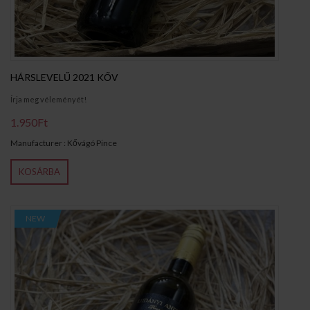
HÁRSLEVELŰ 2021 KŐV
Írja meg véleményét!
1.950Ft
Manufacturer : Kővágó Pince
KOSÁRBA
NEW