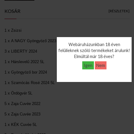
KOSÁR
[RÉSZLETEK]
1 x Zsizsi
1 x A NAGY Gyöngyöző 2023
Webáruházunkban 18 éven
felülieknek szóló termékeket árulunk!
3 x LIBERTY 2024
Elmúltál már 18 éves?
1 x Hárslevelű 2022 5L
Igen
Nem
1 x Gyöngyöző bor 2024
1 x Szamócás Rosé 2024 5L
1 x Ördögvér 5L
5 x Zaja Cuvée 2022
5 x Zaja Cuvée 2023
1 x KÉK Cuvée 5L