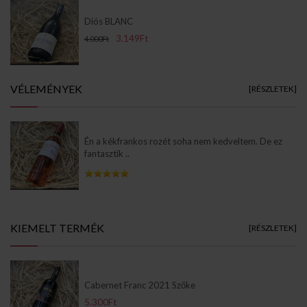
Diós BLANC
3.149Ft
4.000Ft
VÉLEMÉNYEK
[RÉSZLETEK]
Én a kékfrankos rozét soha nem kedveltem. De ez
fantasztik ..
Info Pages
KIEMELT TERMÉK
[RÉSZLETEK]
Cabernet Franc 2021 Szőke
5.300Ft