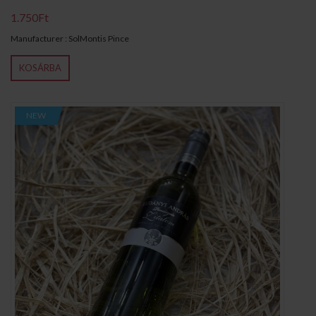
1.750Ft
Manufacturer : SolMontis Pince
KOSÁRBA
NEW