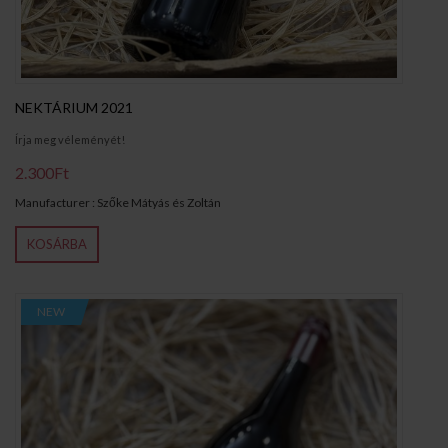
NEKTÁRIUM 2021
Írja meg véleményét!
2.300Ft
Manufacturer : Szőke Mátyás és Zoltán
KOSÁRBA
NEW