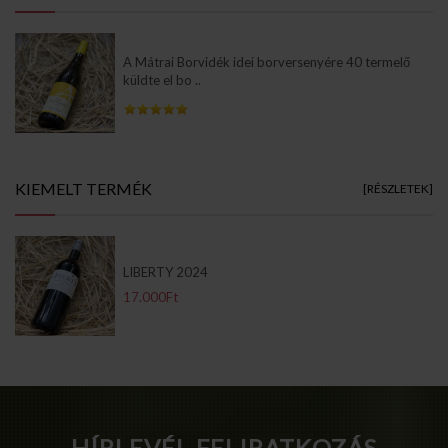
A Mátrai Borvidék idei borversenyére 40 termelő
küldte el bo ..
Info Pages
KIEMELT TERMÉK
[RÉSZLETEK]
LIBERTY 2024
17.000Ft
HÍRLEVÉL FELIRATKOZÁS