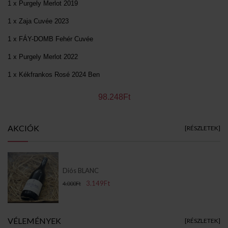
1 x Purgely Merlot 2019
1 x Zaja Cuvée 2023
1 x FÁY-DOMB Fehér Cuvée
1 x Purgely Merlot 2022
1 x Kékfrankos Rosé 2024 Ben
98.248Ft
AKCIÓK
[RÉSZLETEK]
Diós BLANC
3.149Ft
4.000Ft
VÉLEMÉNYEK
[RÉSZLETEK]