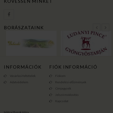
KÖVESSEN MINKET
BORÁSZATAINK
INFORMÁCIÓK
FIÓK INFORMÁCIÓ
Vásárlási feltételek
Fiókom
Adatvédelem
Rendelési előzmények
Címjegyzék
Jelszó módosítás
Kapcsolat
Mátrai Borok Háza