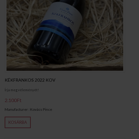
KÉKFRANKOS 2022 KOV
Írja meg véleményét!
2.100Ft
Manufacturer : Kovács Pince
KOSÁRBA