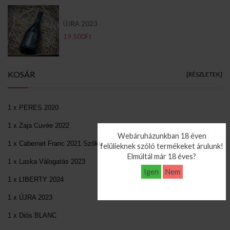
ÚJRA 2023
19.500Ft
KOSÁR
[RÉSZLETEK]
1 x PERES 2020
1 x Zaja Cuvée 2022
Webáruházunkban 18 éven
1 x Cabernet Franc 2021 Szőke
felülieknek szóló termékeket árulunk!
Elmúltál már 18 éves?
1 x Laska Válogatás 2023
Igen
Nem
1 x LIBERTY 2024
1 x ÚJRA 2023
1 x Diós BLANC