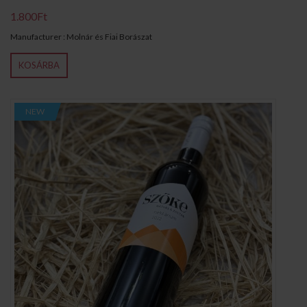
1.800Ft
Manufacturer : Molnár és Fiai Borászat
KOSÁRBA
NEW