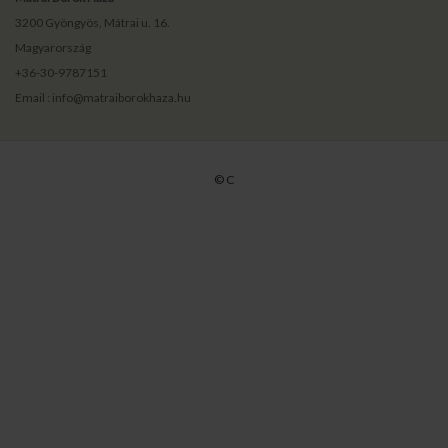
3200 Gyöngyös, Mátrai u. 16.
Magyarország
+36-30-9787151
Email : info@matraiborokhaza.hu
© C