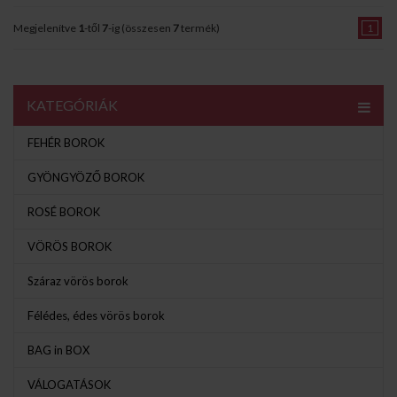
Megjelenítve
1
-től
7
-ig (összesen
7
termék)
1
KATEGÓRIÁK
FEHÉR BOROK
GYÖNGYÖZŐ BOROK
ROSÉ BOROK
VÖRÖS BOROK
Száraz vörös borok
Félédes, édes vörös borok
BAG in BOX
VÁLOGATÁSOK