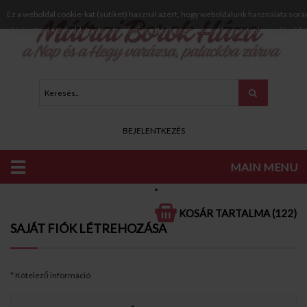
Ez a weboldal cookie-kat (sütiket) használ azért, hogy weboldalunk használata sorá
biztosítani. Weboldalunkon történő további böngészéssel hozzájárul a cookie-k h
BEJELENTKEZÉS
MAIN MENU
KATALÓGUS
FIÓK LÉTREHOZÁSA
KOSÁR TARTALMA (122)
SAJÁT FIÓK LÉTREHOZÁSA
* Kötelező információ