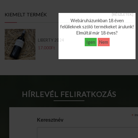
Info Pages
KIEMELT TERMÉK
[RÉSZLETEK]
Webáruházunkban 18 éven
felülieknek szóló termékeket árulunk!
Elmúltál már 18 éves?
LIBERTY 2024
Igen
Nem
17.000Ft
HÍRLEVÉL FELIRATKOZÁS
*
in
Keresztnév