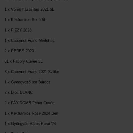
1 x Vörös házasítás 2021 5L
1 x Kékfrankos Rosé 5L
1 x FIZZY 2023
1 x Cabernet Franc-Merlot 5L
2 x PERES 2020
61 x Favory Cuvée 5L
3 x Cabernet Franc 2021 Szőke
1 x Gyöngyöző bor Bárdos
2 x Diós BLANC
2 x FÁY-DOMB Fehér Cuvée
1 x Kékfrankos Rosé 2024 Ben
1 x Gyöngyös Város Borai '24