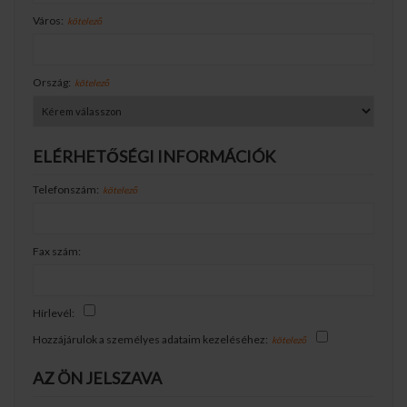
Város:
kötelező
Ország:
kötelező
ELÉRHETŐSÉGI INFORMÁCIÓK
Telefonszám:
kötelező
Fax szám:
Hírlevél:
Hozzájárulok a személyes adataim kezeléséhez:
kötelező
AZ ÖN JELSZAVA