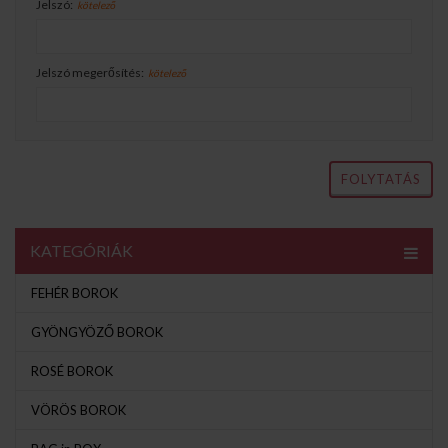
Jelszó:
kötelező
Jelszó megerősítés:
kötelező
FOLYTATÁS
KATEGÓRIÁK
FEHÉR BOROK
GYÖNGYÖZŐ BOROK
ROSÉ BOROK
VÖRÖS BOROK