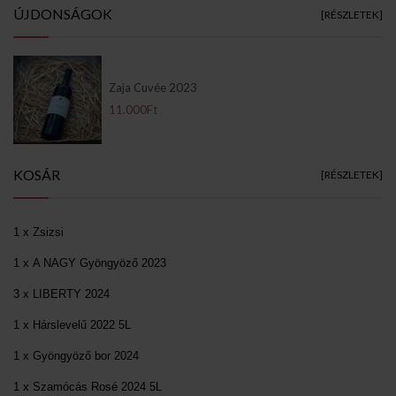
ÚJDONSÁGOK
[RÉSZLETEK]
Zaja Cuvée 2023
11.000Ft
KOSÁR
[RÉSZLETEK]
1 x Zsizsi
1 x A NAGY Gyöngyöző 2023
3 x LIBERTY 2024
1 x Hárslevelű 2022 5L
1 x Gyöngyöző bor 2024
1 x Szamócás Rosé 2024 5L