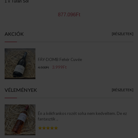
1 x Turán Sol
877.096Ft
AKCIÓK
[RÉSZLETEK]
FÁY-DOMB Fehér Cuvée
3.999Ft
4.500Ft
VÉLEMÉNYEK
[RÉSZLETEK]
Én a kékfrankos rozét soha nem kedveltem. De ez
fantasztik ..