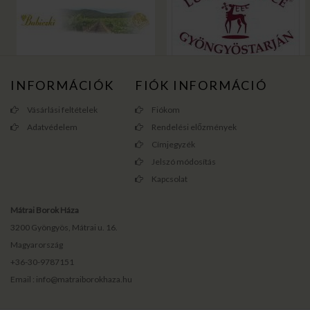
INFORMÁCIÓK
FIÓK INFORMÁCIÓ
Vásárlási feltételek
Fiókom
Adatvédelem
Rendelési előzmények
Címjegyzék
Jelszó módosítás
Kapcsolat
Mátrai Borok Háza
3200 Gyöngyös, Mátrai u. 16.
Magyarország
+36-30-9787151
Email : info@matraiborokhaza.hu