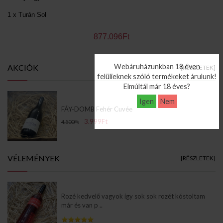
1 x Turán Sol
877.096Ft
Webáruházunkban 18 éven
AKCIÓK
[RÉSZLETEK]
felülieknek szóló termékeket árulunk!
Elmúltál már 18 éves?
Igen
Nem
FÁY-DOMB Fehér Cuvée
3.999Ft
4.500Ft
VÉLEMÉNYEK
[RÉSZLETEK]
Rozé kedvelő vagyok így sok sok rozét kóstoltam
már és van p ..