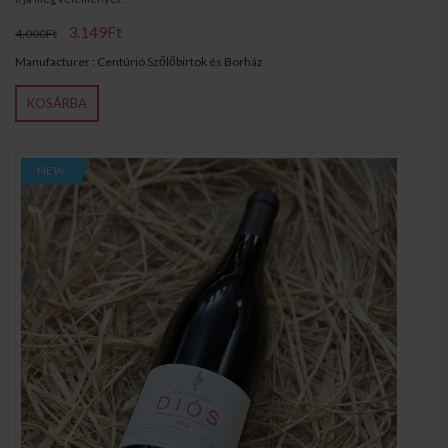
3.149Ft
4.000Ft
Manufacturer : Centúrió Szőlőbirtok és Borház
KOSÁRBA
NEW