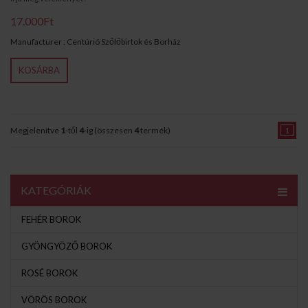
17.000Ft
Manufacturer : Centúrió Szőlőbirtok és Borház
KOSÁRBA
Megjelenítve
1
-től
4
-ig (összesen
4
termék)
1
KATEGÓRIÁK
FEHÉR BOROK
GYÖNGYÖZŐ BOROK
ROSÉ BOROK
VÖRÖS BOROK