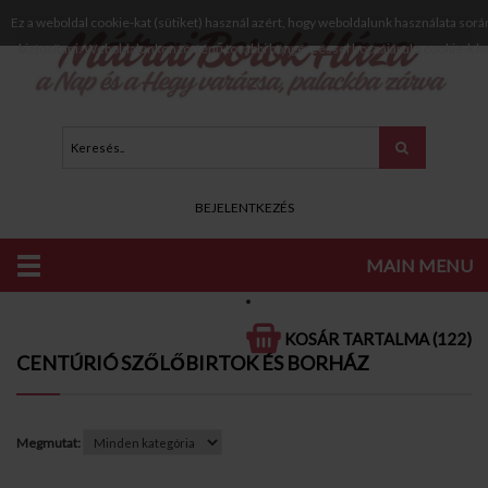
Ez a weboldal cookie-kat (sütiket) használ azért, hogy weboldalunk használata sorá
biztosítani. Weboldalunkon történő további böngészéssel hozzájárul a cookie-k h
BEJELENTKEZÉS
MAIN MENU
KATALÓGUS
CENTÚRIÓ SZŐLŐBIRTOK ÉS BORHÁZ
KOSÁR TARTALMA (122)
CENTÚRIÓ SZŐLŐBIRTOK ÉS BORHÁZ
Megmutat: