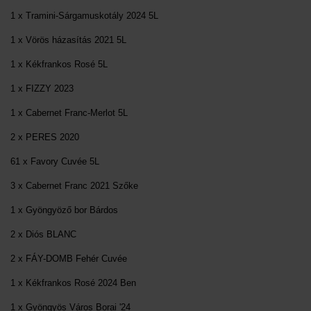
1 x Tramini-Sárgamuskotály 2024 5L
1 x Vörös házasítás 2021 5L
1 x Kékfrankos Rosé 5L
1 x FIZZY 2023
1 x Cabernet Franc-Merlot 5L
2 x PERES 2020
61 x Favory Cuvée 5L
3 x Cabernet Franc 2021 Szőke
1 x Gyöngyöző bor Bárdos
2 x Diós BLANC
2 x FÁY-DOMB Fehér Cuvée
1 x Kékfrankos Rosé 2024 Ben
1 x Gyöngyös Város Borai '24