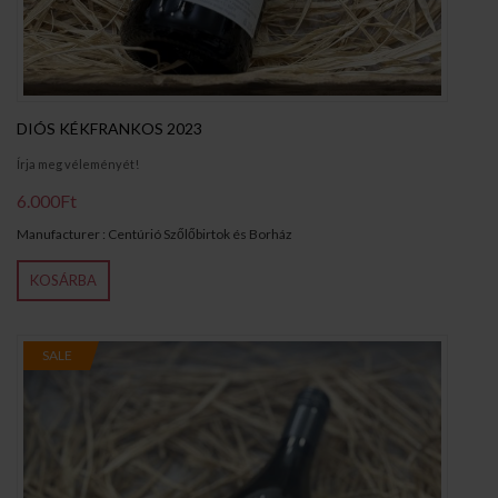
DIÓS KÉKFRANKOS 2023
Írja meg véleményét!
6.000Ft
Manufacturer : Centúrió Szőlőbirtok és Borház
KOSÁRBA
SALE