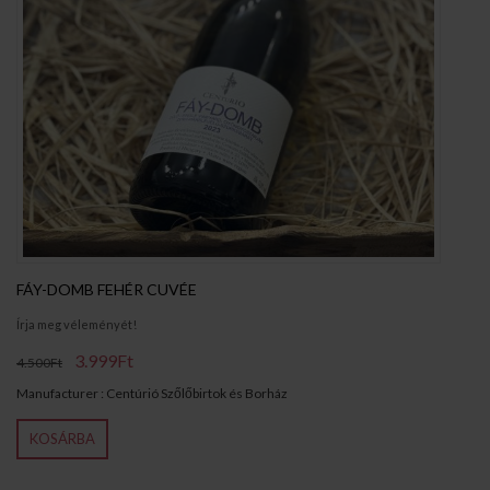
FÁY-DOMB FEHÉR CUVÉE
Írja meg véleményét!
3.999Ft
4.500Ft
Manufacturer : Centúrió Szőlőbirtok és Borház
KOSÁRBA