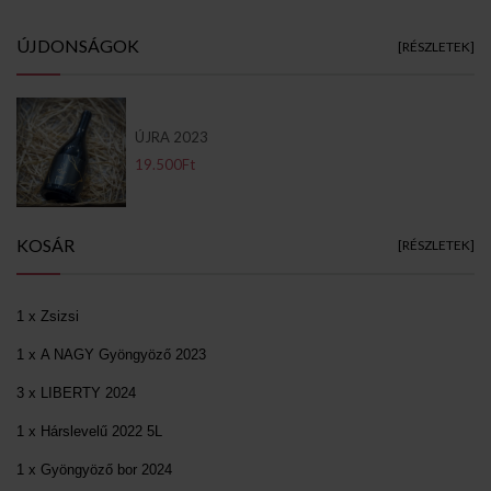
ÚJDONSÁGOK
[RÉSZLETEK]
ÚJRA 2023
19.500Ft
KOSÁR
[RÉSZLETEK]
1 x Zsizsi
1 x A NAGY Gyöngyöző 2023
3 x LIBERTY 2024
1 x Hárslevelű 2022 5L
1 x Gyöngyöző bor 2024