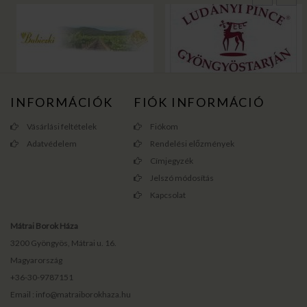
INFORMÁCIÓK
FIÓK INFORMÁCIÓ
Vásárlási feltételek
Fiókom
Adatvédelem
Rendelési előzmények
Címjegyzék
Jelszó módosítás
Kapcsolat
Mátrai Borok Háza
3200 Gyöngyös, Mátrai u. 16.
Magyarország
+36-30-9787151
Email : info@matraiborokhaza.hu