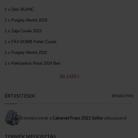
1 x Diós BLANC
1 x Purgely Merlot 2019
1 x Zaja Cuvée 2023
1 x FÁY-DOMB Fehér Cuvée
1 x Purgely Merlot 2022
1 x Kékfrankos Rosé 2024 Ben
98.248Ft
ÉRTESÍTÉSEK
[RÉSZLETEK]
Értesítést kérek a
Cabernet Franc 2021 Szőke
változásairól
TERMÉK MEGOSZTÁS