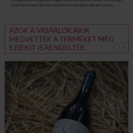
a néhány hónapos barrique érlelés és a palackban való pihentetés.
AZOK A VÁSÁRLÓK AKIK
MEGVETTÉK A TERMÉKET MÉG
EZ(EK)T IS RENDELTÉK.