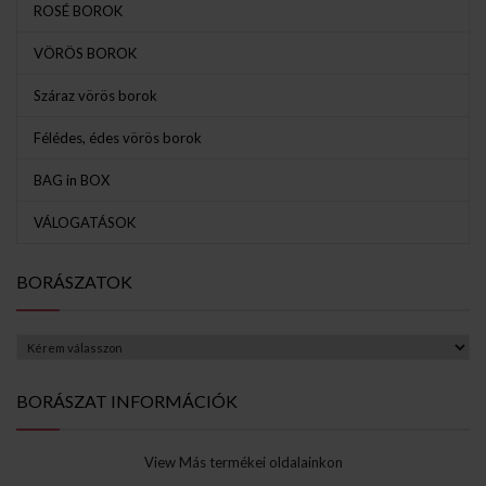
ROSÉ BOROK
VÖRÖS BOROK
Száraz vörös borok
Félédes, édes vörös borok
BAG in BOX
VÁLOGATÁSOK
BORÁSZATOK
BORÁSZAT INFORMÁCIÓK
View Más termékei oldalainkon