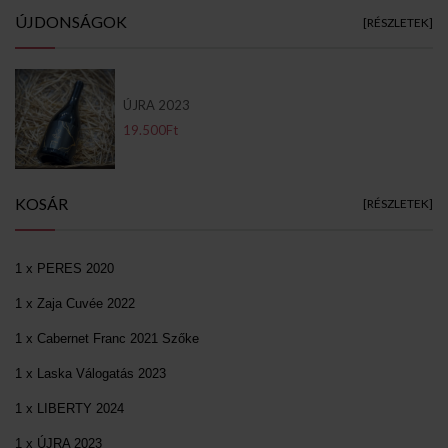
ÚJDONSÁGOK
[RÉSZLETEK]
ÚJRA 2023
19.500Ft
KOSÁR
[RÉSZLETEK]
1 x PERES 2020
1 x Zaja Cuvée 2022
1 x Cabernet Franc 2021 Szőke
1 x Laska Válogatás 2023
1 x LIBERTY 2024
1 x ÚJRA 2023