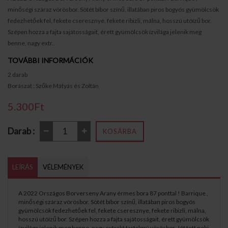
minőségi száraz vörösbor. Sötét bíbor színű, illatában piros bogyós gyümölcsök
fedezhetőek fel, fekete cseresznye, fekete ribizli, málna, hosszú utóízű bor.
Szépen hozza a fajta sajátosságait, érett gyümölcsök ízvilága jelenik meg
benne, nagy extr..
TOVÁBBI INFORMÁCIÓK
2 darab
Borászat : Szőke Mátyás és Zoltán
5.300Ft
Darab :
KOSÁRBA
LEÍRÁS
VÉLEMÉNYEK
A 2022 Országos Borverseny Arany érmes bora 87 ponttal ! Barrique ,
minőségi száraz vörösbor. Sötét bíbor színű, illatában piros bogyós
gyümölcsök fedezhetőek fel, fekete cseresznye, fekete ribizli, málna,
hosszú utóízű bor. Szépen hozza a fajta sajátosságait, érett gyümölcsök
ízvilága jelenik meg benne, nagy extrakt tartalmú vörösbor. Jót tett neki