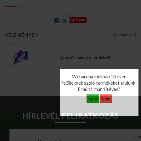
Save
VÉLEMÉNYEK
[RÉSZLETEK]
Írjon véleményt a termékről!
Webáruházunkban 18 éven
Info Pages
felülieknek szóló termékeket árulunk!
Elmúltál már 18 éves?
Igen
Nem
HÍRLEVÉL FELIRATKOZÁS
*
in