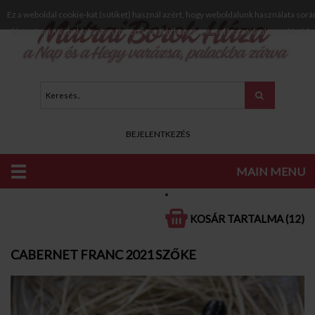
Ez a weboldal cookie-kat (sütiket) használ azért, hogy weboldalunk használata sorá
biztosítani. Weboldalunkon történő további böngészéssel hozzájárul a cookie-k h
BEJELENTKEZÉS
MAIN MENU
KATALÓGUS
VÖRÖS BOROK
SZÁRAZ VÖRÖS BOROK
KOSÁR TARTALMA (12)
CABERNET FRANC 2021 SZŐKE
CABERNET FRANC 2021 SZŐKE